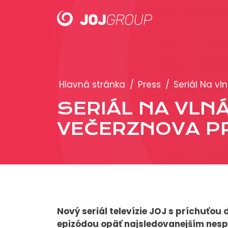
PORTFÓLIO
Hlavná stránka
/
Press
/
Seriál Na v
Brandy
SERIÁL NA VLN
Produkty
VEČERZNOVA P
Nový seriál televízie JOJ s príchuťou
epizódou opäť najsledovanejším ne