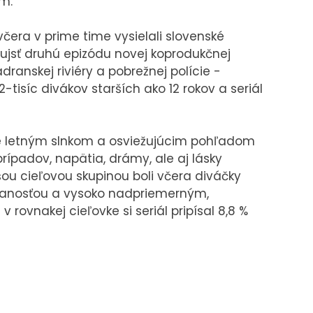
om.
čera v prime time vysielali slovenské
o ujsť druhú epizódu novej koprodukčnej
dranskej riviéry a pobrežnej polície -
-tisíc divákov starších ako 12 rokov a seriál
ate letným slnkom a osviežujúcim pohľadom
rípadov, napätia, drámy, ale aj lásky
šou cieľovou skupinou boli včera diváčky
ovanosťou a vysoko nadpriemerným,
 rovnakej cieľovke si seriál pripísal 8,8 %