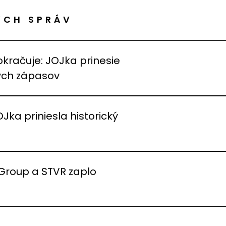
ÝCH SPRÁV
okračuje: JOJka prinesie
vých zápasov
OJka priniesla historický
 Group a STVR zaplo