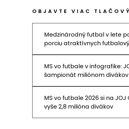
OBJAVTE VIAC TLAČOV
Medzinárodný futbal v lete p
porciu atraktívnych futbalo
MS vo futbale v infografike: J
šampionát miliónom divákov
MS vo futbale 2026 si na JOJ
vyše 2,8 milióna divákov