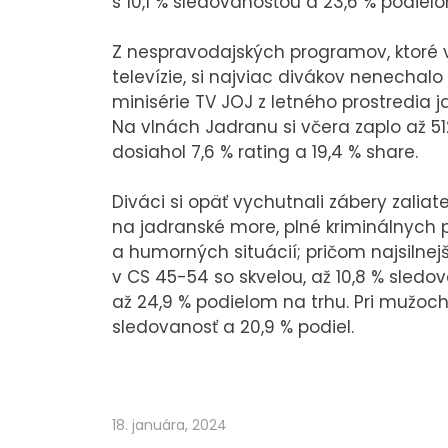
s 10,1 % sledovanosťou a 23,6 % podiel
Z nespravodajských programov, ktoré v
televízie, si najviac divákov nenechal
minisérie TV JOJ z letného prostredia ja
Na vlnách Jadranu si včera zaplo až 512
dosiahol 7,6 % rating a 19,4 % share.
Diváci si opäť vychutnali zábery zali
na jadranské more, plné kriminálnych p
a humorných situácií; pričom najsilnej
v CS 45-54 so skvelou, až 10,8 % sled
až 24,9 % podielom na trhu. Pri mužoch v
sledovanosť a 20,9 % podiel.
18. januára, 2024