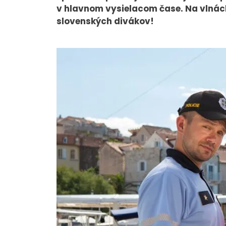
v hlavnom vysielacom čase. Na vlnách
slovenských divákov!
O NÁS
Tím
Kariéra