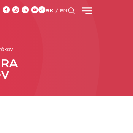
SK
EN
CASE STUDIES
vákov
ERA
y
OV