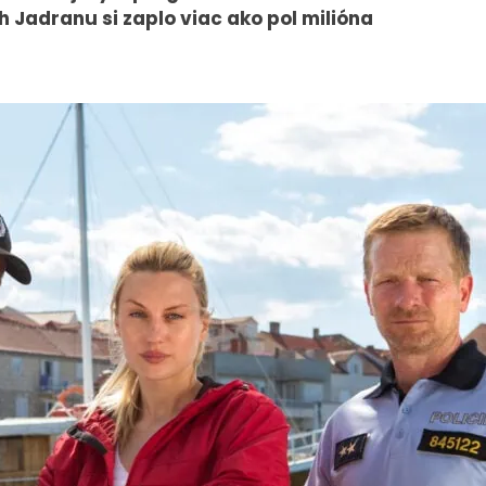
 Jadranu si zaplo viac ako pol milióna
PRESS
VEREJNÉ
VYSIELANIE
Tlačové správy
MS 2026
B2B Rozhovory
K