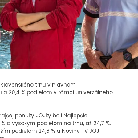
m slovenského trhu v hlavnom
u a 20,4 % podielom v rámci univerzálneho
jšej ponuky JOJky boli Najlepšie
 % a vysokým podielom na trhu, až 24,7 %,
yšším podielom 24,8 % a Noviny TV JOJ