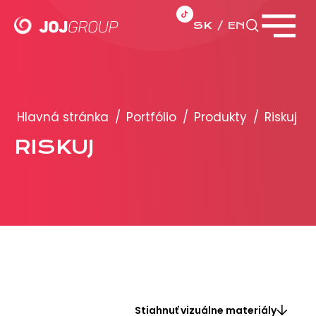
SK
EN
Zavrieť menu
PORTFÓLIO
Brandy
Hlavná stránka
/
Portfólio
/
Produkty
/
Riskuj
Produkty
RISKUJ
PRODUKCIA
REKLAMA
Viac o reklamných formátoch
Obchodné podmienky
Prezentácia 2026
Stiahnuť vizuálne materiály