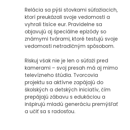
KONTAKT
Relácia sa pýši stovkami súťažiacich,
ktorí preukázali svoje vedomosti a
vyhrali tisíce eur. Pravidelne sa
objavujú aj špeciálne epizódy so
známymi tvárami, ktoré testujú svoje
vedomosti netradičným spôsobom.
Riskuj však nie je len o súťaži pred
kamerami – svoj presah má aj mimo
televízneho štúdia. Tvorcovia
projektu sa aktívne zapájajú do
školských a detských iniciatív, čím
prepájajú zábavu s edukáciou a
inšpirujú mladú generáciu premýšľať
a učiť sa s radosťou.