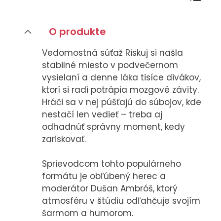
CASE STUDIES
O produkte
O NÁS
Vedomostná súťaž Riskuj si našla
Tím
stabilné miesto v podvečernom
Kariéra
vysielaní a denne láka tisíce divákov,
ktorí si radi potrápia mozgové závity.
Hráči sa v nej púšťajú do súbojov, kde
PRESS
nestačí len vedieť – treba aj
Tlačové správy
odhadnúť správny moment, kedy
B2B Rozhovory
zariskovať.
Sprievodcom tohto populárneho
VEREJNÉ VYSIELANIE MS 2026
formátu je obľúbený herec a
moderátor Dušan Ambróš, ktorý
atmosféru v štúdiu odľahčuje svojím
šarmom a humorom.