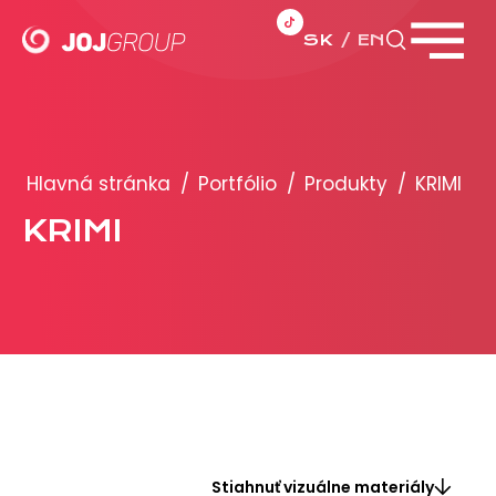
SK
EN
Zavrieť menu
PORTFÓLIO
Brandy
Hlavná stránka
/
Portfólio
/
Produkty
/
KRIMI
Produkty
KRIMI
PRODUKCIA
REKLAMA
Viac o reklamných formátoch
Obchodné podmienky
Prezentácia 2026
Stiahnuť vizuálne materiály