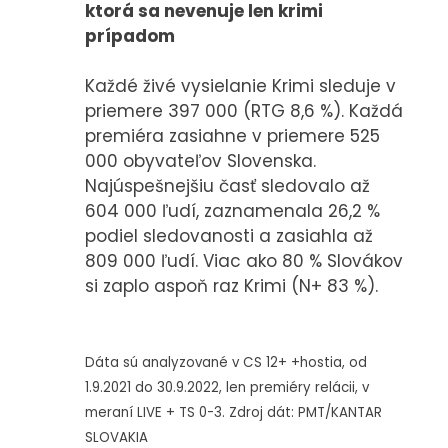
ktorá sa nevenuje len krimi
KONTAKT
prípadom
Každé živé vysielanie Krimi sleduje v
priemere 397 000 (RTG 8,6 %). Každá
premiéra zasiahne v priemere 525
000 obyvateľov Slovenska.
Najúspešnejšiu časť sledovalo až
604 000 ľudí, zaznamenala 26,2 %
podiel sledovanosti a zasiahla až
809 000 ľudí. Viac ako 80 % Slovákov
si zaplo aspoň raz Krimi (N+ 83 %).
Dáta sú analyzované v CS 12+ +hostia, od
1.9.2021 do 30.9.2022, len premiéry relácii, v
meraní LIVE + TS 0-3. Zdroj dát: PMT/KANTAR
SLOVAKIA