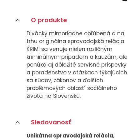
CASE STUDIES
O produkte
O NÁS
Divácky mimoriadne obľúbená a na
Tím
trhu originálna spravodajská relácia
Kariéra
KRIMI sa venuje nielen rozličným
kriminálnym prípadom a kauzám, ale
ponúka aj dôležité servisné príspevky
PRESS
a poradenstvo v otázkach týkajúcich
Tlačové správy
sa súdov, zákonov a ďalších
B2B Rozhovory
problémových oblastí sociálneho
života na Slovensku.
VEREJNÉ VYSIELANIE MS 2026
Sledovanosť
Unikátna spravodajská relácia,