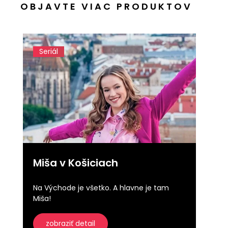
OBJAVTE VIAC PRODUKTOV
Seriál
Miša v Košiciach
Na Východe je všetko. A hlavne je tam
Miša!
zobraziť detail