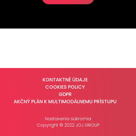
KONTAKTNÉ ÚDAJE
COOKIES POLICY
GDPR
AKČNÝ PLÁN K MULTIMODÁLNEMU PRÍSTUPU
Nastavenia súkromia
Copyright © 2022 JOJ GROUP