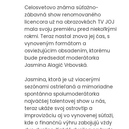
CASE STUDIES
Celosvetovo známa súťažno-
zábavná show renomovaného
licencora už na obrazovkách TV JOJ
O NÁS
mala svoju premiéru pred niekoľkými
Tím
rokmi. Teraz nastal znova jej čas, s
Kariéra
vynoveným formátom a
osviežujúcim obsadením, ktorému
bude predsedať moderátorka
PRESS
Jasmina Alagič Vrbovská.
Tlačové správy
Jasmina, ktorá je už viacerými
B2B Rozhovory
sezónami ostrieľaná a mimoriadne
spontánna spolumoderátorka
VEREJNÉ VYSIELANIE MS 2026
najväčšej talentovej show u nás,
teraz ukáže svoj ostrovtip a
improvizáciu aj vo vynovenej súťaži,
kde o finančnú výhru zabojujú vždy