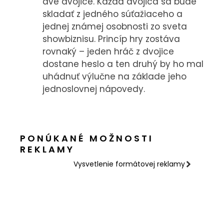
dve dvojice. Každá dvojica sa bude
KONTAKT
skladať z jedného súťažiaceho a
jednej známej osobnosti zo sveta
showbiznisu. Princíp hry zostáva
rovnaký – jeden hráč z dvojice
dostane heslo a ten druhý by ho mal
uhádnuť výlučne na základe jeho
jednoslovnej nápovedy.
PONÚKANÉ MOŽNOSTI
REKLAMY
Vysvetlenie formátovej reklamy