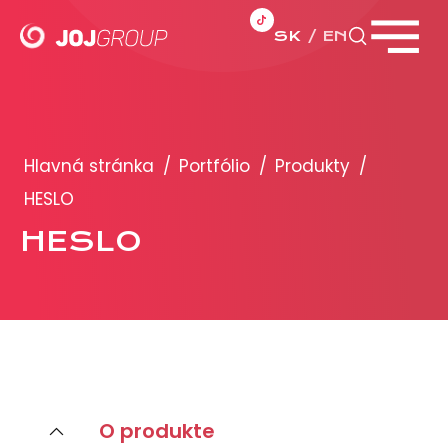
SK
EN
Zavrieť menu
PORTFÓLIO
Brandy
Hlavná stránka
/
Portfólio
/
Produkty
/
Produkty
HESLO
HESLO
PRODUKCIA
REKLAMA
Viac o reklamných formátoch
Obchodné podmienky
Prezentácia 2026
O produkte