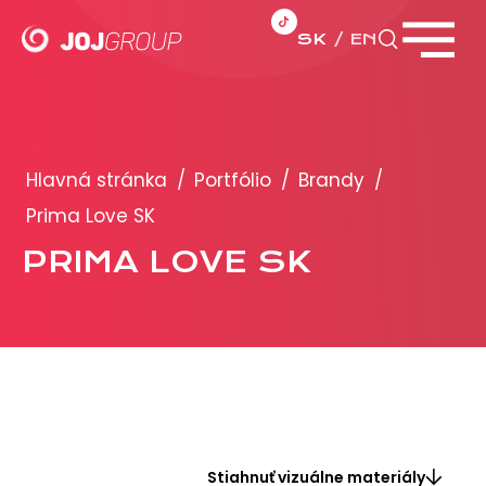
SK
EN
Zavrieť menu
PORTFÓLIO
Brandy
Hlavná stránka
/
Portfólio
/
Brandy
/
Produkty
Prima Love SK
PRIMA LOVE SK
PRODUKCIA
REKLAMA
Viac o reklamných formátoch
Obchodné podmienky
Prezentácia 2026
Stiahnuť vizuálne materiály