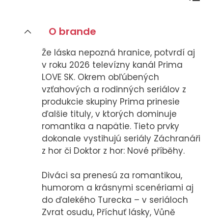
CASE STUDIES
O brande
O NÁS
Že láska nepozná hranice, potvrdí aj
Tím
v roku 2026 televízny kanál Prima
Kariéra
LOVE SK. Okrem obľúbených
vzťahových a rodinných seriálov z
produkcie skupiny Prima prinesie
PRESS
ďalšie tituly, v ktorých dominuje
Tlačové správy
romantika a napätie. Tieto prvky
B2B Rozhovory
dokonale vystihujú seriály Záchranáři
z hor či Doktor z hor: Nové příběhy.
VEREJNÉ VYSIELANIE MS 2026
Diváci sa prenesú za romantikou,
humorom a krásnymi scenériami aj
do ďalekého Turecka – v seriáloch
Zvrat osudu, Příchuť lásky, Vůně