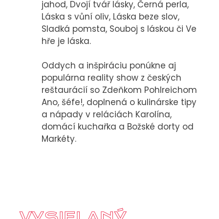
jahod, Dvojí tvář lásky, Černá perla,
KONTAKT
Láska s vůní oliv, Láska beze slov,
Sladká pomsta, Souboj s láskou či Ve
hře je láska.
Oddych a inšpiráciu ponúkne aj
populárna reality show z českých
reštaurácií so Zdeňkom Pohlreichom
Ano, šéfe!, doplnená o kulinárske tipy
a nápady v reláciách Karolína,
domácí kuchařka a Božské dorty od
Markéty.
VYSIELANÝ