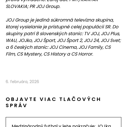
SLOVAKIA; PR JOJ Group.
JOJ Group je jediná súkromná televízna skupina,
ktorej vysielanie je prístupné celej populácii SR. Do
skupiny patrí 8 slovenských staníc: TV JOJ, JOJ Plus,
WAU, JOJko, JOJ Šport, JOJ Šport 2, JOJ 24, JOJ Svet;
a 6 českých staníc: JOJ Cinema, JOJ Family, CS
Film, CS Mystery, CS History a CS Horror.
6. februára, 2026
OBJAVTE VIAC TLAČOVÝCH
SPRÁV
Medzinárodný futbal v lete pokračuje: JOJka