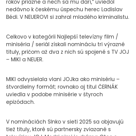
rokov priazne a nech sa mu darí,“ uviedol
nedávno k českému úspechu herec Ladislav
Bédi. V NEUEROVI si zahral mladého kriminalistu.
Celkovo v kategórii Najlepší televízny film /
miniséria / seriál získali nomináciu tri výrazné
tituly, pričom až dva z nich sú spojené s TV JOJ
– MIKI a NEUER.
MIKI odvysielala vlani JOJka ako minisériu –
štvordielny formát; rovnako aj titul ČERNÁK
uviedla v podobe minisérie v štyroch
epizódach.
V nomináciách Slnko v sieti 2025 sa objavujú
tiež tituly, ktoré sú partnersky zviazané s