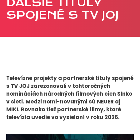
ĎALŠIE TITULY
CASE STUDIES
SPOJENÉ S TV JOJ
O NÁS
Tím
Kariéra
PRESS
Televízne projekty a partnerské tituly spojené
Tlačové správy
s TV JOJ zarezonovali v tohtoročných
B2B Rozhovory
nomináciách národných filmových cien Slnko
v sieti. Medzi nomi-novanými sú NEUER aj
VEREJNÉ VYSIELANIE MS 2026
MIKI. Rovnako tiež partnerské filmy, ktoré
televízia uvedie vo vysielaní v roku 2026.