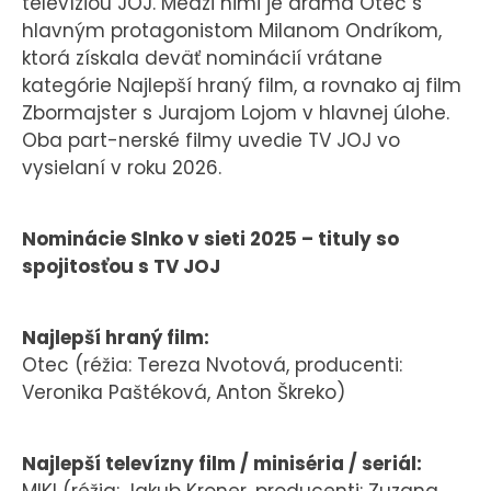
televíziou JOJ. Medzi nimi je dráma Otec s
hlavným protagonistom Milanom Ondríkom,
ktorá získala deväť nominácií vrátane
kategórie Najlepší hraný film, a rovnako aj film
Zbormajster s Jurajom Lojom v hlavnej úlohe.
Oba part-nerské filmy uvedie TV JOJ vo
vysielaní v roku 2026.
Nominácie Slnko v sieti 2025 – tituly so
spojitosťou s TV JOJ
Najlepší hraný film:
Otec (réžia: Tereza Nvotová, producenti:
Veronika Paštéková, Anton Škreko)
Najlepší televízny film / miniséria / seriál: