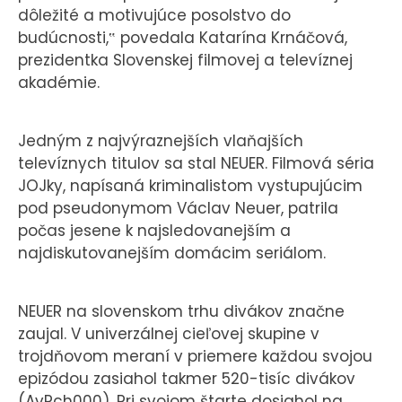
dôležité a motivujúce posolstvo do
budúcnosti,‟ povedala Katarína Krnáčová,
prezidentka Slovenskej filmovej a televíznej
akadémie.
Jedným z najvýraznejších vlaňajších
televíznych titulov sa stal NEUER. Filmová séria
JOJky, napísaná kriminalistom vystupujúcim
pod pseudonymom Václav Neuer, patrila
počas jesene k najsledovanejším a
najdiskutovanejším domácim seriálom.
NEUER na slovenskom trhu divákov značne
zaujal. V univerzálnej cieľovej skupine v
trojdňovom meraní v priemere každou svojou
epizódou zasiahol takmer 520-tisíc divákov
(AvRch000). Pri svojom štarte dosiahol na