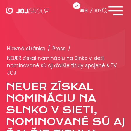
SK
EN
Zavrieť menu
PORTFÓLIO
Brandy
Hlavná stránka
/
Press
/
Produkty
NEUER získal nomináciu na Slnko v sieti,
nominované sú aj ďalšie tituly spojené s TV
JOJ
PRODUKCIA
NEUER ZÍSKAL
REKLAMA
NOMINÁCIU NA
Viac o reklamných formátoch
SLNKO V SIETI,
Obchodné podmienky
NOMINOVANÉ SÚ AJ
Prezentácia 2026