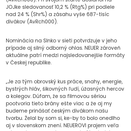
JOJke sledovanosť 10,2 % (Rtg%) pri podiele
nad 24 % (Shr%) a zásahu vyše 687-tisíc
divákov (AvRch000).
Nominácia na Slnko v sieti potvrdzuje v jeho
prípade aj silný odborný ohlas. NEUER zároveň
aktuálne patrí medzi najsledovanejšie formáty
v Českej republike.
„Je za tým obrovský kus práce, snahy, energie,
bystrých hláv, šikovných ľudí, úžasných hercov
a kolegov. Dúfam, že sa filmovou sériou
pootvoria tieto brány ešte viac a že aj my
budeme prinášať českým divákom našu
tvorbu. Želal by som si, ke-by to bolo onedlho
aj v slovenskom znení. NEUEROVI prajem veľa