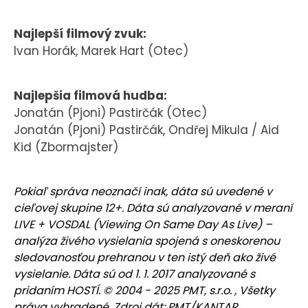
Najlepší filmový zvuk:
Ivan Horák, Marek Hart (Otec)
Najlepšia filmová hudba:
Jonatán (Pjoni) Pastirčák (Otec)
Jonatán (Pjoni) Pastirčák, Ondřej Mikula / Aid
Kid (Zbormajster)
Pokiaľ správa neoznačí inak, dáta sú uvedené v
cieľovej skupine 12+. Dáta sú analyzované v meraní
LIVE + VOSDAL (Viewing On Same Day As Live) –
analýza živého vysielania spojená s oneskorenou
sledovanosťou prehranou v ten istý deň ako živé
vysielanie. Dáta sú od 1. 1. 2017 analyzované s
pridaním HOSTÍ. © 2004 - 2025 PMT, s.r.o. , Všetky
práva vyhradené. Zdroj dát: PMT/KANTAR