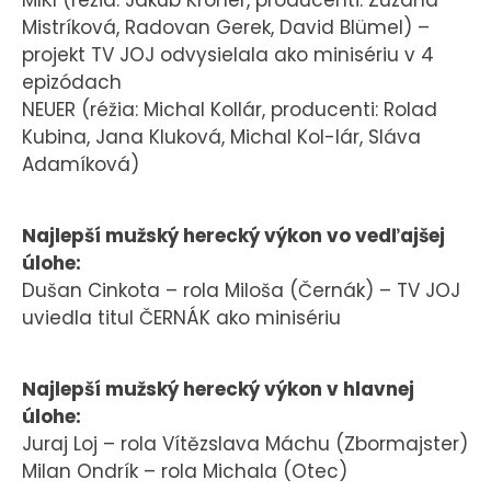
MIKI (réžia: Jakub Kroner, producenti: Zuzana
Mistríková, Radovan Gerek, David Blümel) –
projekt TV JOJ odvysielala ako minisériu v 4
epizódach
NEUER (réžia: Michal Kollár, producenti: Rolad
Kubina, Jana Kluková, Michal Kol-lár, Sláva
Adamíková)
Najlepší mužský herecký výkon vo vedľajšej
úlohe:
Dušan Cinkota – rola Miloša (Černák) – TV JOJ
uviedla titul ČERNÁK ako minisériu
Najlepší mužský herecký výkon v hlavnej
úlohe:
Juraj Loj – rola Vítězslava Máchu (Zbormajster)
Milan Ondrík – rola Michala (Otec)