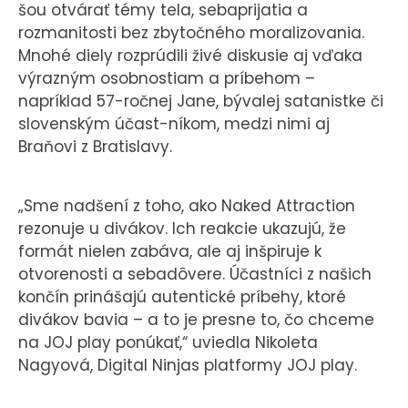
šou otvárať témy tela, sebaprijatia a
rozmanitosti bez zbytočného moralizovania.
Mnohé diely rozprúdili živé diskusie aj vďaka
výrazným osobnostiam a príbehom –
napríklad 57-ročnej Jane, bývalej satanistke či
slovenským účast-níkom, medzi nimi aj
Braňovi z Bratislavy.
„Sme nadšení z toho, ako Naked Attraction
rezonuje u divákov. Ich reakcie ukazujú, že
formát nielen zabáva, ale aj inšpiruje k
otvorenosti a sebadôvere. Účastníci z našich
končín prinášajú autentické príbehy, ktoré
divákov bavia – a to je presne to, čo chceme
na JOJ play ponúkať,“ uviedla Nikoleta
Nagyová, Digital Ninjas platformy JOJ play.