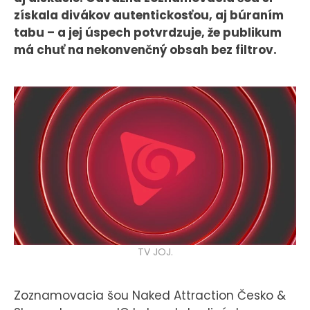
KONTAKT
získala divákov autentickosťou, aj búraním
tabu – a jej úspech potvrdzuje, že publikum
má chuť na nekonvenčný obsah bez filtrov.
TV JOJ.
Zoznamovacia šou Naked Attraction Česko &