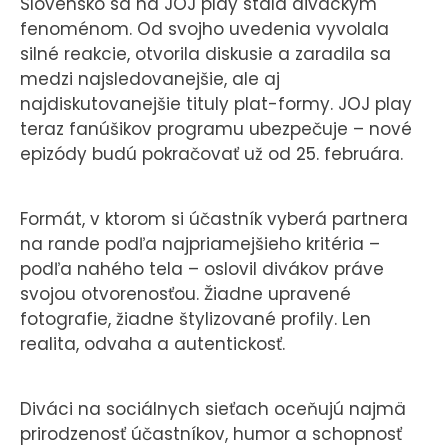
Slovensko sa na JOJ play stala diváckym
fenoménom. Od svojho uvedenia vyvolala
silné reakcie, otvorila diskusie a zaradila sa
medzi najsledovanejšie, ale aj
najdiskutovanejšie tituly plat-formy. JOJ play
teraz fanúšikov programu ubezpečuje – nové
epizódy budú pokračovať už od 25. februára.
Formát, v ktorom si účastník vyberá partnera
na rande podľa najpriamejšieho kritéria –
podľa nahého tela – oslovil divákov práve
svojou otvorenosťou. Žiadne upravené
fotografie, žiadne štylizované profily. Len
realita, odvaha a autentickosť.
Diváci na sociálnych sieťach oceňujú najmä
prirodzenosť účastníkov, humor a schopnosť