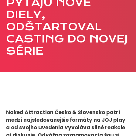
PÝTAJÚ NOVÉ
CASE STUDIES
DIELY,
ODŠTARTOVAL
O NÁS
CASTING DO NOVEJ
Tím
Kariéra
SÉRIE
PRESS
Tlačové správy
B2B Rozhovory
VEREJNÉ VYSIELANIE MS 2026
Naked Attraction Česko & Slovensko patrí
medzi najsledovanejšie formáty na JOJ play
a od svojho uvedenia vyvoláva silné reakcie
aj diskusie. Odvážna zoznamovacia šou si