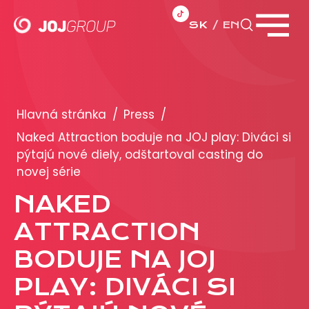
SK
EN
Zavrieť menu
PORTFÓLIO
Brandy
Hlavná stránka
/
Press
/
Produkty
Naked Attraction boduje na JOJ play: Diváci si
pýtajú nové diely, odštartoval casting do
novej série
PRODUKCIA
NAKED
REKLAMA
ATTRACTION
Viac o reklamných formátoch
BODUJE NA JOJ
Obchodné podmienky
PLAY: DIVÁCI SI
Prezentácia 2026