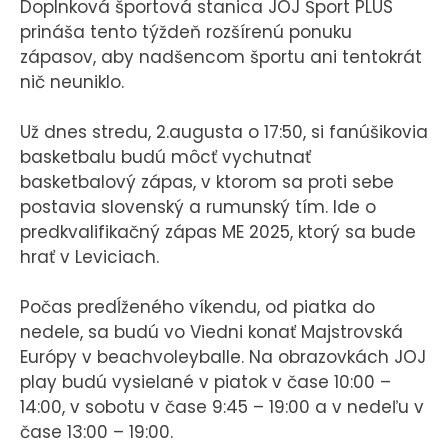
Doplnková športová stanica JOJ Šport PLUS
KONTAKT
prináša tento týždeň rozšírenú ponuku
zápasov, aby nadšencom športu ani tentokrát
nič neuniklo.
Už dnes stredu, 2.augusta o 17:50, si fanúšikovia
basketbalu budú môcť vychutnať
basketbalový zápas, v ktorom sa proti sebe
postavia slovenský a rumunský tím. Ide o
predkvalifikačný zápas ME 2025, ktorý sa bude
hrať v Leviciach.
Počas predĺženého víkendu, od piatka do
nedele, sa budú vo Viedni konať Majstrovská
Európy v beachvoleyballe. Na obrazovkách JOJ
play budú vysielané v piatok v čase 10:00 –
14:00, v sobotu v čase 9:45 – 19:00 a v nedeľu v
čase 13:00 – 19:00.