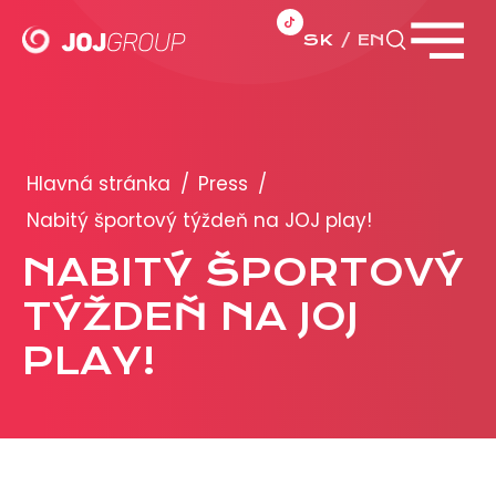
SK
EN
Zavrieť menu
PORTFÓLIO
Brandy
Hlavná stránka
/
Press
/
Produkty
Nabitý športový týždeň na JOJ play!
NABITÝ ŠPORTOVÝ
PRODUKCIA
TÝŽDEŇ NA JOJ
REKLAMA
PLAY!
Viac o reklamných formátoch
Obchodné podmienky
Prezentácia 2026