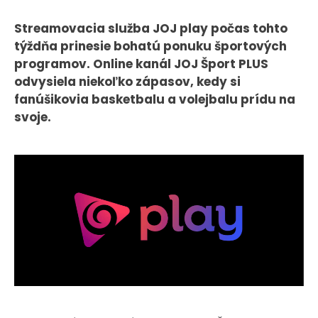
CASE STUDIES
Streamovacia služba JOJ play počas tohto
týždňa prinesie bohatú ponuku športových
O NÁS
programov. Online kanál JOJ Šport PLUS
odvysiela niekoľko zápasov, kedy si
Tím
fanúšikovia basketbalu a volejbalu prídu na
Kariéra
svoje.
PRESS
Tlačové správy
B2B Rozhovory
VEREJNÉ VYSIELANIE MS 2026