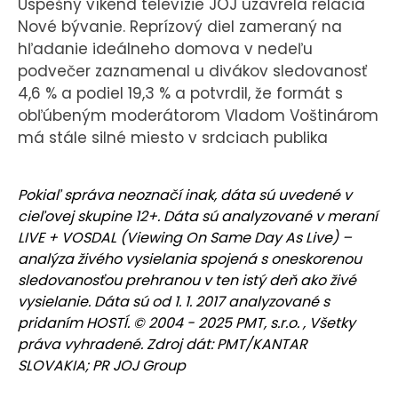
Úspešný víkend televízie JOJ uzavrela relácia
Nové bývanie. Reprízový diel zameraný na
hľadanie ideálneho domova v nedeľu
podvečer zaznamenal u divákov sledovanosť
4,6 % a podiel 19,3 % a potvrdil, že formát s
obľúbeným moderátorom Vladom Voštinárom
má stále silné miesto v srdciach publika
Pokiaľ správa neoznačí inak, dáta sú uvedené v
cieľovej skupine 12+. Dáta sú analyzované v meraní
LIVE + VOSDAL (Viewing On Same Day As Live) –
analýza živého vysielania spojená s oneskorenou
sledovanosťou prehranou v ten istý deň ako živé
vysielanie. Dáta sú od 1. 1. 2017 analyzované s
pridaním HOSTÍ. © 2004 - 2025 PMT, s.r.o. , Všetky
práva vyhradené. Zdroj dát: PMT/KANTAR
SLOVAKIA; PR JOJ Group