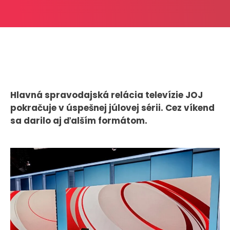
CASE STUDIES
O NÁS
Tím
Kariéra
Hlavná spravodajská relácia televízie JOJ
pokračuje v úspešnej júlovej sérii. Cez víkend
PRESS
sa darilo aj ďalším formátom.
Tlačové správy
B2B Rozhovory
VEREJNÉ VYSIELANIE MS 2026