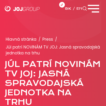
SK
EN
Zavrieť menu
PORTFÓLIO
Brandy
Hlavná stránka
/
Press
/
Produkty
Júl patrí NOVINÁM TV JOJ: Jasná spravodajská
jednotka na trhu
PRODUKCIA
JÚL PATRÍ NOVINÁM
TV JOJ: JASNÁ
REKLAMA
SPRAVODAJSKÁ
Viac o reklamných formátoch
Obchodné podmienky
JEDNOTKA NA
Prezentácia 2026
TRHU