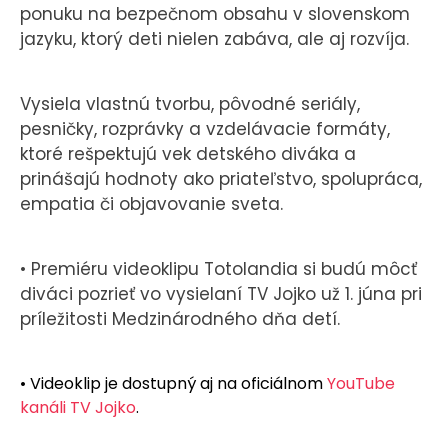
ponuku na bezpečnom obsahu v slovenskom
jazyku, ktorý deti nielen zabáva, ale aj rozvíja.
Vysiela vlastnú tvorbu, pôvodné seriály,
pesničky, rozprávky a vzdelávacie formáty,
ktoré rešpektujú vek detského diváka a
prinášajú hodnoty ako priateľstvo, spolupráca,
empatia či objavovanie sveta.
• Premiéru videoklipu Totolandia si budú môcť
diváci pozrieť vo vysielaní TV Jojko už 1. júna pri
príležitosti Medzinárodného dňa detí.
• Videoklip je dostupný aj na oficiálnom
YouTube
kanáli TV Jojko
.