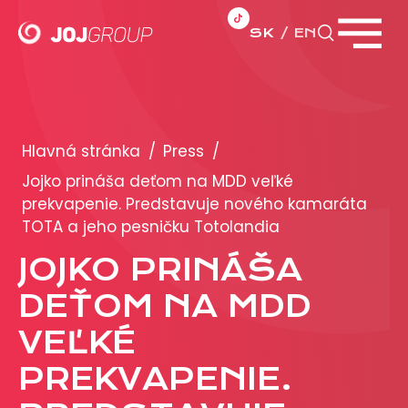
SK
EN
Zavrieť menu
PORTFÓLIO
Brandy
Hlavná stránka
/
Press
/
Produkty
Jojko prináša deťom na MDD veľké
prekvapenie. Predstavuje nového kamaráta
TOTA a jeho pesničku Totolandia
PRODUKCIA
JOJKO PRINÁŠA
REKLAMA
DEŤOM NA MDD
Viac o reklamných formátoch
VEĽKÉ
Obchodné podmienky
PREKVAPENIE.
Prezentácia 2026