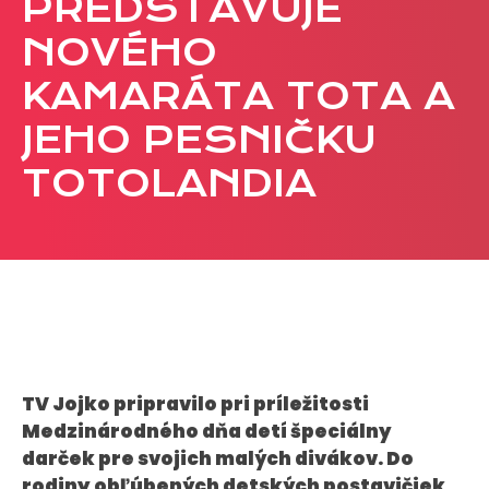
PREDSTAVUJE
CASE STUDIES
NOVÉHO
KAMARÁTA TOTA A
O NÁS
JEHO PESNIČKU
Tím
Kariéra
TOTOLANDIA
PRESS
Tlačové správy
B2B Rozhovory
VEREJNÉ VYSIELANIE MS 2026
TV Jojko pripravilo pri príležitosti
Medzinárodného dňa detí špeciálny
darček pre svojich malých divákov. Do
rodiny obľúbených detských postavičiek