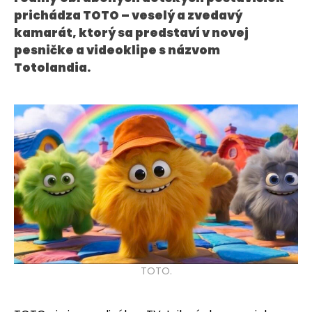
KONTAKT
prichádza TOTO – veselý a zvedavý
kamarát, ktorý sa predstaví v novej
pesničke a videoklipe s názvom
Totolandia.
TOTO.