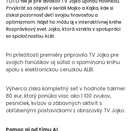
TOTO nie je pre divákov TV Jojko úplnou novinkou.
Prvýkrát sa objavil v seriáli Mojko a Kajka, kde si
získal pozornosť detí svojou hravosťou a
optimizmom. Nájsť ho môžu aj v interaktívnej knihe
Rozprávkový svet Jojko, ktorá vznikla v spolupráci
so spoločnosťou ALBI.
Pri príležitosti premiéry pripravila TV Jojko pre
svojich fanúšikov aj súťaž o spomínanú knihu
spolu s elektronickou ceruzkou ALBI.
Výherca získa kompletný set v hodnote takmer
80 eur, ktorý ponúka viac ako 1 100 zvukov,
pesničiek, kvízov a zábavných aktivít s
obľúbenými postavičkami z obrazovky TV Jojko.
Pomoc aj od tímu AI