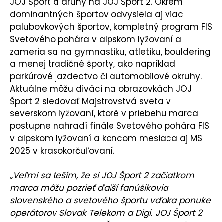
JOJ Šport a druhý na JOJ Šport 2. Okrem
dominantných športov odvysiela aj viac
palubovkových športov, kompletný program FIS
Svetového pohára v alpskom lyžovaní a
zameria sa na gymnastiku, atletiku, bouldering
a menej tradičné športy, ako napríklad
parkúrové jazdectvo či automobilové okruhy.
Aktuálne môžu diváci na obrazovkách JOJ
Šport 2 sledovať Majstrovstvá sveta v
severskom lyžovaní, ktoré v priebehu marca
postupne nahradí finále Svetového pohára FIS
v alpskom lyžovaní a koncom mesiaca aj MS
2025 v krasokorčuľovaní.
„Veľmi sa teším, že si JOJ Šport 2 začiatkom
marca môžu pozrieť ďalší fanúšikovia
slovenského a svetového športu vďaka ponuke
operátorov Slovak Telekom a Digi. JOJ Šport 2