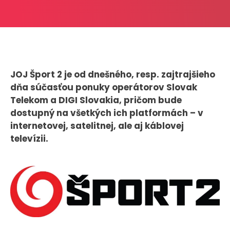
CASE STUDIES
O NÁS
Tím
JOJ Šport 2 je od dnešného, resp. zajtrajšieho
Kariéra
dňa súčasťou ponuky operátorov Slovak
Telekom a DIGI Slovakia, pričom bude
PRESS
dostupný na všetkých ich platformách – v
internetovej, satelitnej, ale aj káblovej
Tlačové správy
televízii.
B2B Rozhovory
VEREJNÉ VYSIELANIE MS 2026