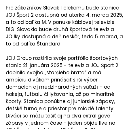
KONTAKT
Pre zákazníkov Slovak Telekomu bude stanica
JOJ Šport 2 dostupná od utorka 4. marca 2025,
a to od balíka M. V ponuke káblovej televízie
DIGI Slovakia bude druhá športová televízia
JOJky dostupná o deň neskôr, teda 5. marca, a
to od balíka Štandard.
JOJ Group rozšírila svoje portfólio športových
staníc 21. januára 2025 - televízia JOJ Šport 2
doplnila svojho „staršieho brata“ a má
ambíciu divákom prinášať širší výber
domácich aj medzinárodných súťaží – od
hokeja, futbalu či lyžovania, až po minoritné
športy. Stanica ponúkne aj juniorské zápasy,
detské turnaje a priestor pre mladé talenty.
Diváci sa môžu tešiť aj na dva extraligové
zápasy v jednom čase - jeden pôjde live na