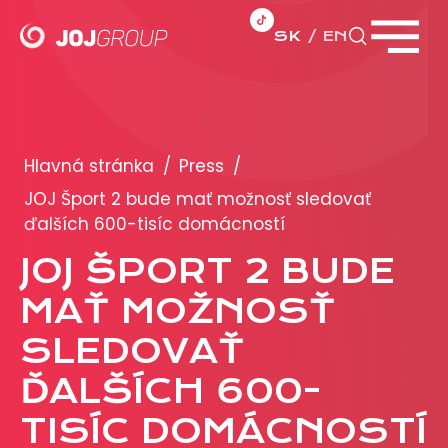
SK
EN
Zavrieť menu
PORTFÓLIO
Brandy
Hlavná stránka
/
Press
/
Produkty
JOJ Šport 2 bude mať možnosť sledovať
ďalších 600-tisíc domácností
PRODUKCIA
JOJ ŠPORT 2 BUDE
MAŤ MOŽNOSŤ
REKLAMA
SLEDOVAŤ
Viac o reklamných formátoch
Obchodné podmienky
ĎALŠÍCH 600-
Prezentácia 2026
TISÍC DOMÁCNOSTÍ