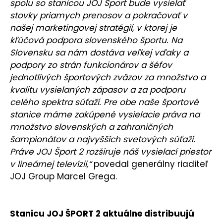
spolu so stanicou JOJ Šport bude vysielať
stovky priamych prenosov a pokračovať v
našej marketingovej stratégií, v ktorej je
kľúčová podpora slovenského športu. Na
Slovensku sa nám dostáva veľkej vďaky a
podpory zo strán funkcionárov a šéfov
jednotlivých športových zväzov za množstvo a
kvalitu vysielaných zápasov a za podporu
celého spektra súťaží. Pre obe naše športové
stanice máme zakúpené vysielacie práva na
množstvo slovenských a zahraničných
šampionátov a najvyšších svetových súťaží.
Práve JOJ Šport 2 rozširuje náš vysielací priestor
v lineárnej televízii,“
povedal generálny riaditeľ
JOJ Group Marcel Grega.
Stanicu JOJ ŠPORT 2 aktuálne distribuujú