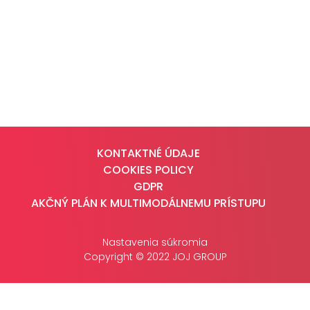
CASE STUDIES
O NÁS
Tím
Kariéra
PRESS
KONTAKTNÉ ÚDAJE
COOKIES POLICY
Tlačové správy
GDPR
B2B Rozhovory
AKČNÝ PLÁN K MULTIMODÁLNEMU PRÍSTUPU
VEREJNÉ VYSIELANIE MS 2026
Nastavenia súkromia
Copyright © 2022 JOJ GROUP