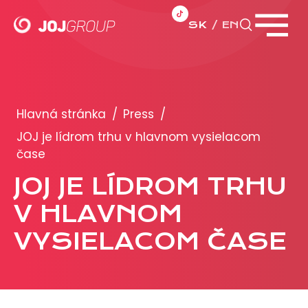
SK
EN
Zavrieť menu
PORTFÓLIO
Brandy
Hlavná stránka
/
Press
/
Produkty
JOJ je lídrom trhu v hlavnom vysielacom
čase
PRODUKCIA
JOJ JE LÍDROM TRHU
V HLAVNOM
REKLAMA
VYSIELACOM ČASE
Viac o reklamných formátoch
Obchodné podmienky
Prezentácia 2026