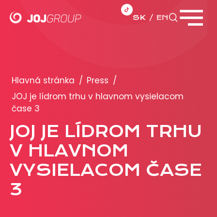
SK
EN
Zavrieť menu
PORTFÓLIO
Brandy
Hlavná stránka
/
Press
/
Produkty
JOJ je lídrom trhu v hlavnom vysielacom
čase 3
PRODUKCIA
JOJ JE LÍDROM TRHU
V HLAVNOM
REKLAMA
VYSIELACOM ČASE
Viac o reklamných formátoch
Obchodné podmienky
3
Prezentácia 2026