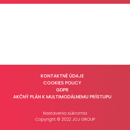
CASE STUDIES
O NÁS
Tím
Kariéra
PRESS
Tlačové správy
KONTAKTNÉ ÚDAJE
B2B Rozhovory
COOKIES POLICY
GDPR
AKČNÝ PLÁN K MULTIMODÁLNEMU PRÍSTUPU
VEREJNÉ VYSIELANIE MS 2026
Nastavenia súkromia
Copyright © 2022 JOJ GROUP