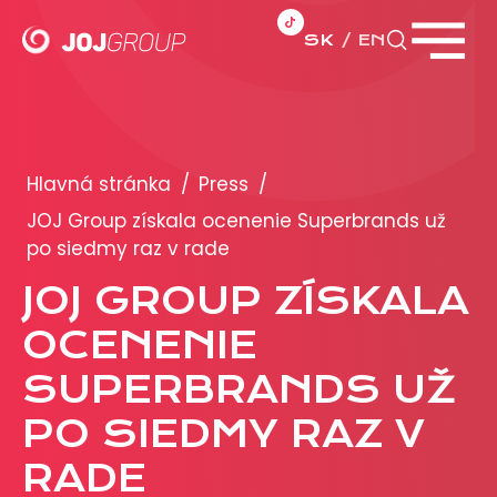
SK
EN
Zavrieť menu
PORTFÓLIO
Brandy
Hlavná stránka
/
Press
/
Produkty
JOJ Group získala ocenenie Superbrands už
po siedmy raz v rade
PRODUKCIA
JOJ GROUP ZÍSKALA
OCENENIE
REKLAMA
SUPERBRANDS UŽ
Viac o reklamných formátoch
Obchodné podmienky
PO SIEDMY RAZ V
Prezentácia 2026
RADE