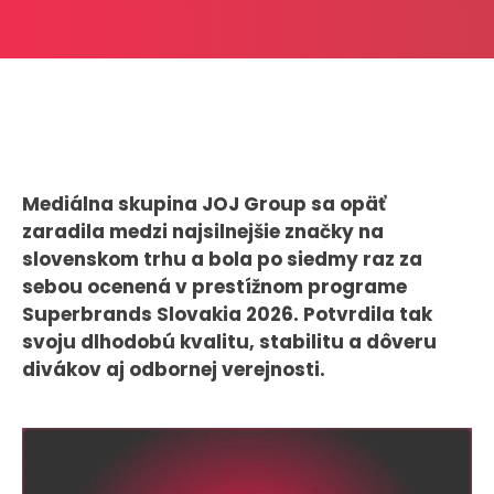
CASE STUDIES
O NÁS
Tím
Kariéra
Mediálna skupina JOJ Group sa opäť
zaradila medzi najsilnejšie značky na
PRESS
slovenskom trhu a bola po siedmy raz za
Tlačové správy
sebou ocenená v prestížnom programe
B2B Rozhovory
Superbrands Slovakia 2026. Potvrdila tak
svoju dlhodobú kvalitu, stabilitu a dôveru
divákov aj odbornej verejnosti.
VEREJNÉ VYSIELANIE MS 2026