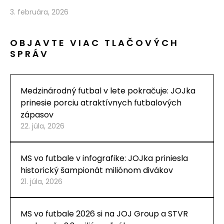
3. februára, 2026
OBJAVTE VIAC TLAČOVÝCH
SPRÁV
Medzinárodný futbal v lete pokračuje: JOJka
prinesie porciu atraktívnych futbalových
zápasov
22. júla, 2026
MS vo futbale v infografike: JOJka priniesla
historický šampionát miliónom divákov
21. júla, 2026
MS vo futbale 2026 si na JOJ Group a STVR