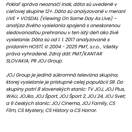
Pokiaľ správa neoznačí inak, dáta sú uvedené v
cieľovej skupine 12+. Dáta sú analyzované v meraní
LIVE + VOSDAL (Viewing On Same Day As Live) –
analýza živého vysielania spojená s oneskorenou
sledovanosťou prehranou v ten istý deň ako živé
vysielanie. Dáta sú od 1. 1. 2017 analyzované s
pridaním HOSTÍ. © 2004 - 2025 PMT, s.r.o. , Všetky
práva vyhradené. Zdroj dát: PMT/KANTAR
SLOVAKIA; PR JOJ Group.
JOJ Group je jediná súkromná televízna skupina,
ktorej vysielanie je prístupné celej populácii SR. Do
skupiny patrí 8 slovenských staníc: TV JOJ, JOJ Plus,
WAU, JOJko, JOJ Šport, JOJ Šport 2, JOJ 24, JOJ Svet;
a 6 českých staníc: JOJ Cinema, JOJ Family, CS
Film, CS Mystery, CS History a CS Horror.