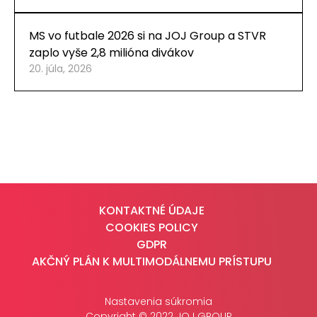
MS vo futbale 2026 si na JOJ Group a STVR
zaplo vyše 2,8 milióna divákov
20. júla, 2026
KONTAKTNÉ ÚDAJE
COOKIES POLICY
GDPR
AKČNÝ PLÁN K MULTIMODÁLNEMU PRÍSTUPU
Nastavenia súkromia
Copyright © 2022 JOJ GROUP