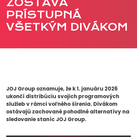
ZOSTÁVA
CASE STUDIES
PRÍSTUPNÁ
VŠETKÝM DIVÁKOM
O NÁS
Tím
Kariéra
PRESS
Tlačové správy
B2B Rozhovory
JOJ Group oznamuje, že k 1. januáru 2026
ukončí distribúciu svojich programových
služieb v rámci voľného šírenia. Divákom
VEREJNÉ VYSIELANIE MS 2026
ostávajú zachované pohodlné alternatívy na
sledovanie staníc JOJ Group.