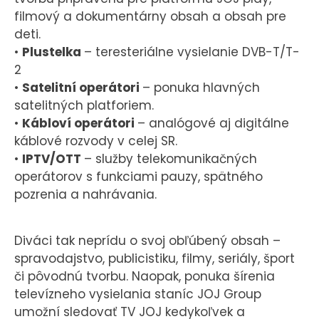
filmový a dokumentárny obsah a obsah pre
deti.
•
Plustelka
– teresteriálne vysielanie DVB-T/T-
2
•
Satelitní operátori
– ponuka hlavných
satelitných platforiem.
•
Kábloví operátori
– analógové aj digitálne
káblové rozvody v celej SR.
•
IPTV/OTT
– služby telekomunikačných
operátorov s funkciami pauzy, spätného
pozrenia a nahrávania.
Diváci tak neprídu o svoj obľúbený obsah –
spravodajstvo, publicistiku, filmy, seriály, šport
či pôvodnú tvorbu. Naopak, ponuka šírenia
televízneho vysielania staníc JOJ Group
umožní sledovať TV JOJ kedykoľvek a