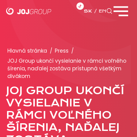
SK
EN
Zavrieť menu
PORTFÓLIO
Brandy
Hlavná stránka
/
Press
/
Produkty
JOJ Group ukončí vysielanie v rámci voľného
šírenia, naďalej zostáva prístupná všetkým
divákom
PRODUKCIA
JOJ GROUP UKONČÍ
REKLAMA
VYSIELANIE V
Viac o reklamných formátoch
RÁMCI VOĽNÉHO
Obchodné podmienky
ŠÍRENIA, NAĎALEJ
Prezentácia 2026