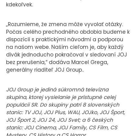
kdekoľvek.
„Rozumieme, že zmena môže vyvolať otázky.
Počas celého prechodného obdobia budeme k
dispozícii s praktickými návodmi a podporou
na našom webe. Naším cieľom je, aby každý
divák jednoducho pokračoval v sledovaní JOJ
bez prerušenia,“ dodáva Marcel Grega,
generálny riaditeľ JOJ Group..
JOJ Group je jediná súkromná televízna
skupina, ktorej vysielanie je prístupné celej
populácii SR. Do skupiny patrí 8 slovenských
staníc: TV JOJ, JOJ Plus, WAU, JOJko, JOJ Šport,
JOJ Šport 2, JOJ 24, JOJ Svet; a 6 českých
staníc: JOJ Cinema, JOJ Family, CS Film, CS
Mystery, CS History a CS Horror.