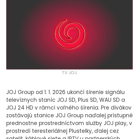
KONTAKT
TV JOJ.
JOJ Group od 1. 1. 2026 ukončí šírenie signálu
televíznych staníc JOJ SD, Plus SD, WAU SD a
JOJ 24 HD v rámci voľného šírenia. Pre divákov
zostávajú stanice JOJ Group naďalej prístupné
prednostne prostredníctvom služby JOJ play, v
prostredí teresteriálnej Plustelky, ďalej cez
satelit, káblové siete a IPTV u partnerských