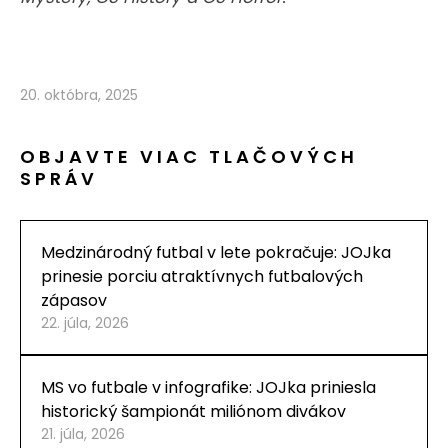
20. októbra, 2025
OBJAVTE VIAC TLAČOVÝCH
SPRÁV
Medzinárodný futbal v lete pokračuje: JOJka
prinesie porciu atraktívnych futbalových
zápasov
22. júla, 2026
MS vo futbale v infografike: JOJka priniesla
historický šampionát miliónom divákov
21. júla, 2026