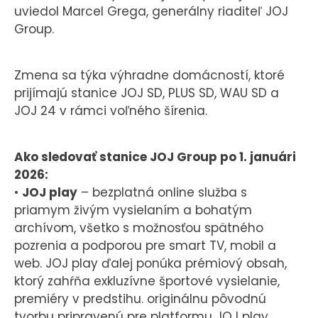
uviedol Marcel Grega, generálny riaditeľ JOJ
Group.
Zmena sa týka výhradne domácností, ktoré
prijímajú stanice JOJ SD, PLUS SD, WAU SD a
JOJ 24 v rámci voľného šírenia.
Ako sledovať stanice JOJ Group po 1. januári
2026:
•
JOJ play
– bezplatná online služba s
priamym živým vysielaním a bohatým
archívom, všetko s možnosťou spätného
pozrenia a podporou pre smart TV, mobil a
web. JOJ play ďalej ponúka prémiový obsah,
ktorý zahŕňa exkluzívne športové vysielanie,
premiéry v predstihu. originálnu pôvodnú
tvorbu pripravenú pre platformu JOJ play,