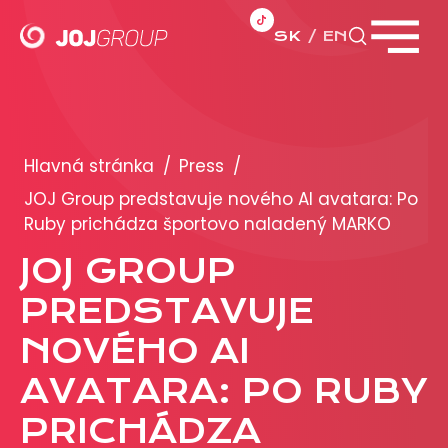
SK
EN
Zavrieť menu
PORTFÓLIO
Brandy
Hlavná stránka
/
Press
/
Produkty
JOJ Group predstavuje nového AI avatara: Po
Ruby prichádza športovo naladený MARKO
PRODUKCIA
JOJ GROUP
PREDSTAVUJE
REKLAMA
NOVÉHO AI
Viac o reklamných formátoch
Obchodné podmienky
AVATARA: PO RUBY
Prezentácia 2026
PRICHÁDZA