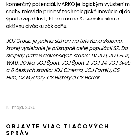
komerčný potenciál, MARKO je logickým vyústením
snahy televízie priniesť technologické inovácie aj do
športovej oblasti, ktorá má na Slovensku silnú a
aktívnu divácku základňu.
JOJ Group je jediná súkromná televízna skupina,
ktorej vysielanie je prístupné celej populácii SR. Do
skupiny patrí 8 slovenských staníc: TV JOJ, JOJ Plus,
WAU, JOJko, JOJ Šport, JOJ Šport 2, JOJ 24, JOJ Svet;
a 6 českých staníc: JOJ Cinema, JOJ Family, CS
Film, CS Mystery, CS History a CS Horror.
15. mája, 2026
OBJAVTE VIAC TLAČOVÝCH
SPRÁV