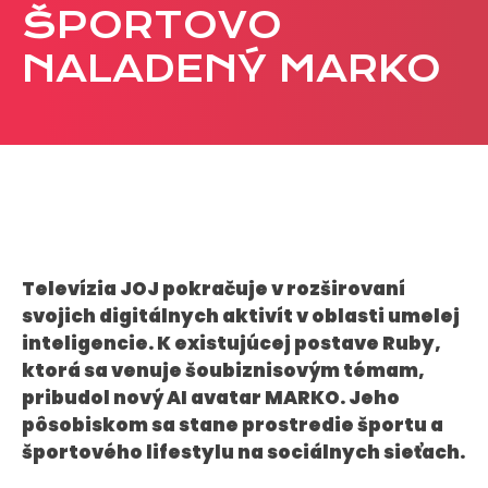
ŠPORTOVO
CASE STUDIES
NALADENÝ MARKO
O NÁS
Tím
Kariéra
PRESS
Tlačové správy
Televízia JOJ pokračuje v rozširovaní
B2B Rozhovory
svojich digitálnych aktivít v oblasti umelej
inteligencie. K existujúcej postave Ruby,
ktorá sa venuje šoubiznisovým témam,
VEREJNÉ VYSIELANIE MS 2026
pribudol nový AI avatar MARKO. Jeho
pôsobiskom sa stane prostredie športu a
športového lifestylu na sociálnych sieťach.