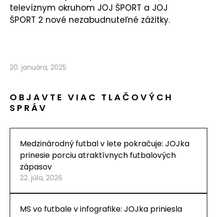
televíznym okruhom JOJ ŠPORT a JOJ
ŠPORT 2 nové nezabudnuteľné zážitky.
20. januára, 2025
OBJAVTE VIAC TLAČOVÝCH
SPRÁV
Medzinárodný futbal v lete pokračuje: JOJka
prinesie porciu atraktívnych futbalových
zápasov
22. júla, 2026
MS vo futbale v infografike: JOJka priniesla