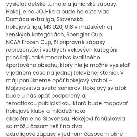
vysielať detské turnaje a juniorské zápasy.
Hokej je na JOJ-ke a bude ho ešte viac.
Domáca extraliga, Slovenská
hokejová liga, MS U20, U18 v mužských aj
ženských kategóriách, Spengler Cup,
NCAA Frozen Cup, či prípravné zápasy
reprezentácií všetkých vekových kategórií
prinášajú také množstvo kvalitného
športového obsahu, ktorý nie je možné vysielať
v jednom čase na jednej televíznej stanici. V
máji ponúkneme opäť hokejový vrchol –
Majstrovstvá sveta seniorov. Hokejový sviatok
bude u nás opäť podporený aj
tematickou publicistikou, ktorá bude mapovať
hokejové kluby a mládežnícke
akadémie na Slovensku. Hokejoví fanúšikovia
sa môžu časom tešiť na dva
extraligové zápasy v jednom časovom okne -