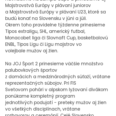
Majstrovstvá Európy v plávaní juniorov
a Majstrovstvá Európy v plávaní U23, ktoré sa
budú konať na Slovensku v júni a júli.
Okrem toho pravidelne týždenne prinesieme
Tipos extraligu, SHL, americký futbal,
Monacobet liga či Slovnaft Cup, basketbalovú
ENBL, Tipos Ligu či Ligu majstrov vo
volejbale mužov aj žien.
Na JOJ Šport 2 prinesieme väčšie množstvo
palubovkových športov
z domácich a medzinárodných súťaží, vrátane
reprezentačných súbojov. Pri FIS
Svetovom pohári v alpskom lyžovaní divákom
ponúkame kompletný program
jednotlivých podujatí - preteky mužov aj žien
vo všetkých disciplínach, vrátane
rozhovorov a ceremónií. Celé Slovensko