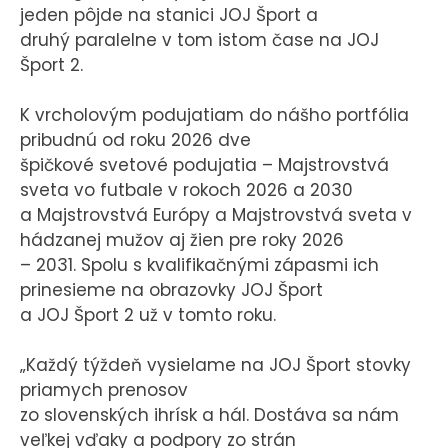
jeden pôjde na stanici JOJ Šport a
druhý paralelne v tom istom čase na JOJ
Šport 2.
K vrcholovým podujatiam do nášho portfólia
pribudnú od roku 2026 dve
špičkové svetové podujatia – Majstrovstvá
sveta vo futbale v rokoch 2026 a 2030
a Majstrovstvá Európy a Majstrovstvá sveta v
hádzanej mužov aj žien pre roky 2026
– 2031. Spolu s kvalifikačnými zápasmi ich
prinesieme na obrazovky JOJ Šport
a JOJ Šport 2 už v tomto roku.
„Každý týždeň vysielame na JOJ Šport stovky
priamych prenosov
zo slovenských ihrísk a hál. Dostáva sa nám
veľkej vďaky a podpory zo strán