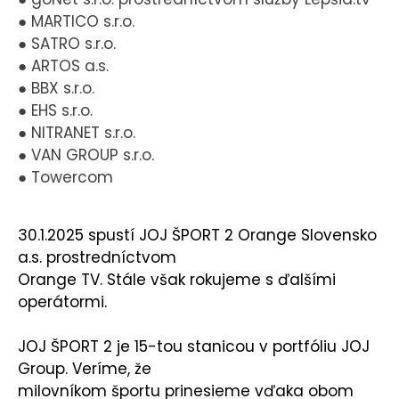
● MARTICO s.r.o.
● SATRO s.r.o.
● ARTOS a.s.
● BBX s.r.o.
● EHS s.r.o.
● NITRANET s.r.o.
● VAN GROUP s.r.o.
● Towercom
30.1.2025 spustí JOJ ŠPORT 2 Orange Slovensko
a.s. prostredníctvom
Orange TV. Stále však rokujeme s ďalšími
operátormi.
JOJ ŠPORT 2 je 15-tou stanicou v portfóliu JOJ
Group. Veríme, že
milovníkom športu prinesieme vďaka obom