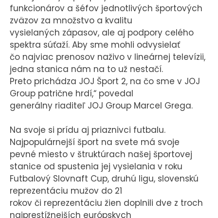
funkcionárov a šéfov jednotlivých športových
zväzov za množstvo a kvalitu
vysielaných zápasov, ale aj podpory celého
spektra súťaží. Aby sme mohli odvysielať
čo najviac prenosov naživo v lineárnej televízii,
jedna stanica nám na to už nestačí.
Preto prichádza JOJ Šport 2, na čo sme v JOJ
Group patrične hrdí,“ povedal
generálny riaditeľ JOJ Group Marcel Grega.
Na svoje si prídu aj priaznivci futbalu.
Najpopulárnejší šport na svete má svoje
pevné miesto v štruktúrach našej športovej
stanice od spustenia jej vysielania v roku
Futbalový Slovnaft Cup, druhú ligu, slovenskú
reprezentáciu mužov do 21
rokov či reprezentáciu žien doplnili dve z troch
najprestížnejších európskych