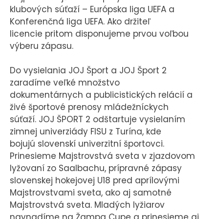
klubových súťaží – Európska liga UEFA a
Konferenčná liga UEFA. Ako držiteľ
licencie pritom disponujeme prvou voľbou
výberu zápasu.
Do vysielania JOJ Šport a JOJ Šport 2
zaradíme veľké množstvo
dokumentárnych a publicistických relácií a
živé športové prenosy mládežníckych
súťaží. JOJ ŠPORT 2 odštartuje vysielaním
zimnej univerziády FISU z Turína, kde
bojujú slovenskí univerzitní športovci.
Prinesieme Majstrovstvá sveta v zjazdovom
lyžovaní zo Saalbachu, prípravné zápasy
slovenskej hokejovej U18 pred aprílovými
Majstrovstvami sveta, ako aj samotné
Majstrovstvá sveta. Mladých lyžiarov
navnadíme na Žampa Cupe a prinesieme aj