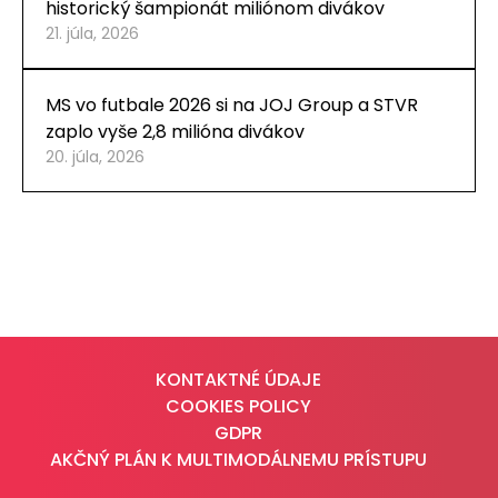
historický šampionát miliónom divákov
21. júla, 2026
MS vo futbale 2026 si na JOJ Group a STVR
zaplo vyše 2,8 milióna divákov
20. júla, 2026
KONTAKTNÉ ÚDAJE
COOKIES POLICY
GDPR
AKČNÝ PLÁN K MULTIMODÁLNEMU PRÍSTUPU