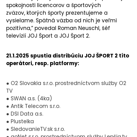
spokojnosti licencorov a športových
zväzov, ktorých športy prezentujeme a
vysielame. Spätná väzba od nich je veľmi
pozitívna,” povedal Roman Neuschl, šéf
televízií JOJ Šport a JOJ Šport 2.
21.1.2025 spustia distribúciu JOJ ŠPORT 2 títo
operátori, resp. platformy:
● O2 Slovakia s.r.o. prostredníctvom služby O2
TV
● SWAN a.s. (4ka)
● Antik Telecom s.r.o.
● DSI Data a.s.
● Plustelka
● SledovanieTV.sk s.r.o.
● goNet s.r.o. prostredníctvom služby Lepšia.tv