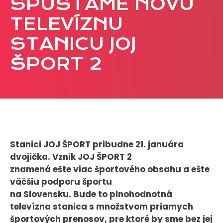
SPÚŠŤAME NOVÚ
CASE STUDIES
TELEVÍZNU
STANICU JOJ
O NÁS
ŠPORT 2
Tím
Kariéra
PRESS
Tlačové správy
B2B Rozhovory
Stanici JOJ ŠPORT pribudne 21. januára
dvojička. Vznik JOJ ŠPORT 2
znamená ešte viac športového obsahu a ešte
VEREJNÉ VYSIELANIE MS 2026
väčšiu podporu športu
na Slovensku. Bude to plnohodnotná
televízna stanica s množstvom priamych
športových prenosov, pre ktoré by sme bez jej