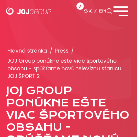
SK
EN
Zavrieť menu
PORTFÓLIO
Brandy
Hlavná stránka
/
Press
/
Produkty
JOJ Group ponúkne ešte viac športového
obsahu - spúšťame novú televíznu stanicu
JOJ ŠPORT 2
PRODUKCIA
JOJ GROUP
REKLAMA
PONÚKNE EŠTE
Viac o reklamných formátoch
VIAC ŠPORTOVÉHO
Obchodné podmienky
OBSAHU -
Prezentácia 2026