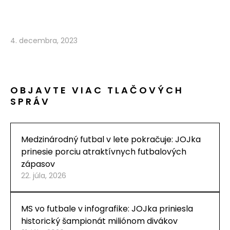
4. decembra, 2023
OBJAVTE VIAC TLAČOVÝCH
SPRÁV
Medzinárodný futbal v lete pokračuje: JOJka
prinesie porciu atraktívnych futbalových
zápasov
22. júla, 2026
MS vo futbale v infografike: JOJka priniesla
historický šampionát miliónom divákov