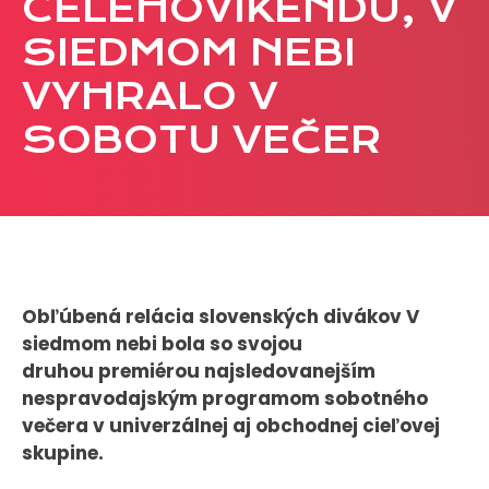
CELÉHOVÍKENDU, V
CASE STUDIES
SIEDMOM NEBI
VYHRALO V
O NÁS
SOBOTU VEČER
Tím
Kariéra
PRESS
Tlačové správy
B2B Rozhovory
Obľúbená relácia slovenských divákov V
siedmom nebi bola so svojou
druhou premiérou najsledovanejším
VEREJNÉ VYSIELANIE MS 2026
nespravodajským programom sobotného
večera v univerzálnej aj obchodnej cieľovej
skupine.