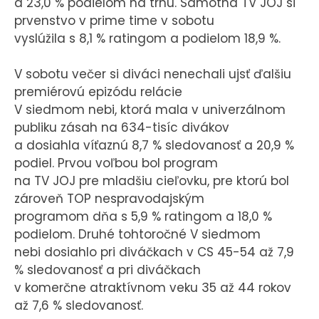
a 23,0 % podielom na trhu. Samotná TV JOJ si
prvenstvo v prime time v sobotu
vyslúžila s 8,1 % ratingom a podielom 18,9 %.
V sobotu večer si diváci nenechali ujsť ďalšiu
premiérovú epizódu relácie
V siedmom nebi, ktorá mala v univerzálnom
publiku zásah na 634-tisíc divákov
a dosiahla víťaznú 8,7 % sledovanosť a 20,9 %
podiel. Prvou voľbou bol program
na TV JOJ pre mladšiu cieľovku, pre ktorú bol
zároveň TOP nespravodajským
programom dňa s 5,9 % ratingom a 18,0 %
podielom. Druhé tohtoročné V siedmom
nebi dosiahlo pri diváčkach v CS 45-54 až 7,9
% sledovanosť a pri diváčkach
v komerčne atraktívnom veku 35 až 44 rokov
až 7,6 % sledovanosť.