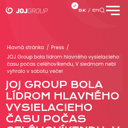
SK
EN
Zavrieť menu
PORTFÓLIO
Brandy
Hlavná stránka
/
Press
/
Produkty
JOJ Group bola lídrom hlavného vysielacieho
času počas celéhovíkendu, V siedmom nebi
vyhralo v sobotu večer
PRODUKCIA
JOJ GROUP BOLA
REKLAMA
LÍDROM HLAVNÉHO
Viac o reklamných formátoch
VYSIELACIEHO
Obchodné podmienky
ČASU POČAS
Prezentácia 2026