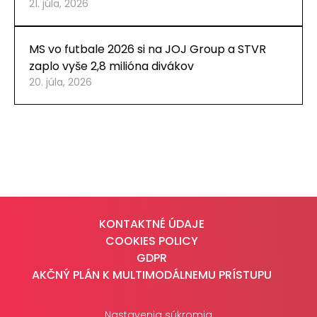
21. júla, 2026
MS vo futbale 2026 si na JOJ Group a STVR
zaplo vyše 2,8 milióna divákov
20. júla, 2026
KONTAKTNÉ ÚDAJE
COOKIES POLICY
GDPR
AKČNÝ PLÁN K MULTIMODÁLNEMU PRÍSTUPU
Nastavenia súkromia