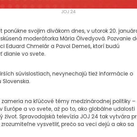
JOJ 24
át ponúkne svojim divákom dnes, v utorok 20. január
ť skúsená moderátorka Mária Ölvedyová. Pozvanie d
ytici Eduard Chmelár a Pavol Demeš, ktorí budú
 dianie vo svete.
rších súvislostiach, nevynechajú tiež informácie o
ú Slovenska.
a zameria na kľúčové témy medzinárodnej politiky –
 Európe a vo svete, až po to, ako globálne udalosti
život. Spravodajská televízia JOJ 24 tak vytvára p
zrozumiteľne vysvetliť, prečo sa veci dejú a ako sa