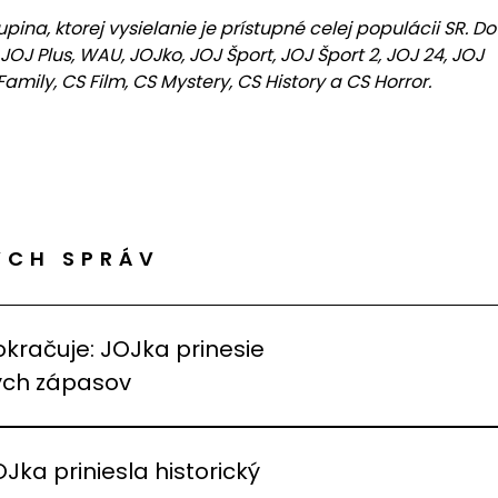
ina, ktorej vysielanie je prístupné celej populácii SR. Do
JOJ Plus, WAU, JOJko, JOJ Šport, JOJ Šport 2, JOJ 24, JOJ
amily, CS Film, CS Mystery, CS History a CS Horror.
ÝCH SPRÁV
okračuje: JOJka prinesie
vých zápasov
OJka priniesla historický