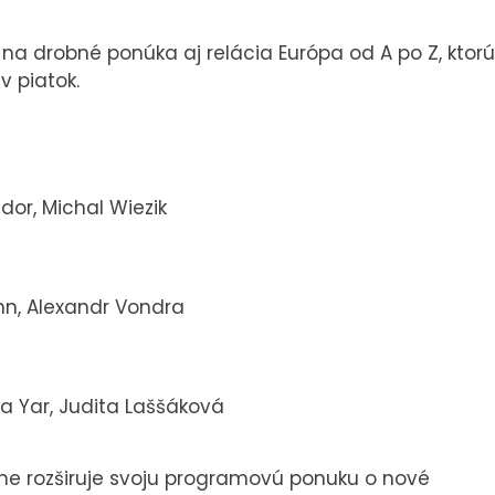
a drobné ponúka aj relácia Európa od A po Z, ktorú
v piatok.
Ódor, Michal Wiezik
nn, Alexandr Vondra
a Yar, Judita Laššáková
lne rozširuje svoju programovú ponuku o nové