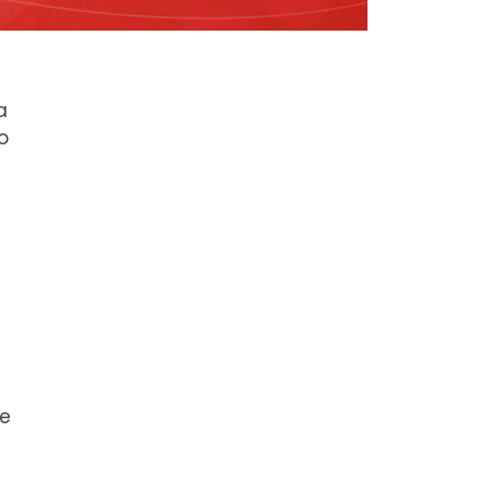
a
o
re