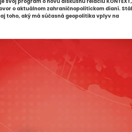
uje svoj program o novú diskusnú reláciu KONTEXT,
hovor o aktuálnom zahraničnopolitickom dianí. Stál
ú aj toho, aký má súčasná geopolitika vplyv na
PRESS
VEREJNÉ
VYSIELANIE
Tlačové správy
MS 2026
B2B Rozhovory
K