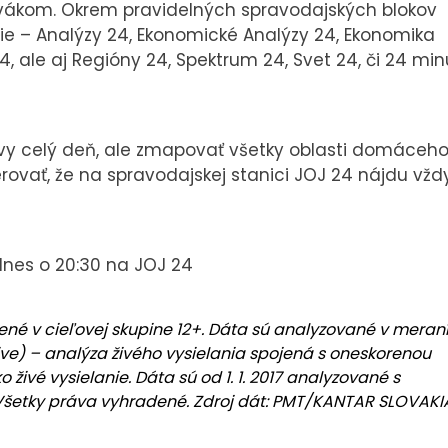
vákom. Okrem pravidelných spravodajských blokov
ácie – Analýzy 24, Ekonomické Analýzy 24, Ekonomika
24, ale aj Regióny 24, Spektrum 24, Svet 24, či 24 min
vy celý deň, ale zmapovať všetky oblasti domáceho
rovať, že na spravodajskej stanici JOJ 24 nájdu vžd
dnes o 20:30 na JOJ 24
ené v cieľovej skupine 12+. Dáta sú analyzované v meran
ve) – analýza živého vysielania spojená s oneskorenou
živé vysielanie. Dáta sú od 1. 1. 2017 analyzované s
 , Všetky práva vyhradené. Zdroj dát: PMT/KANTAR SLOVAKI