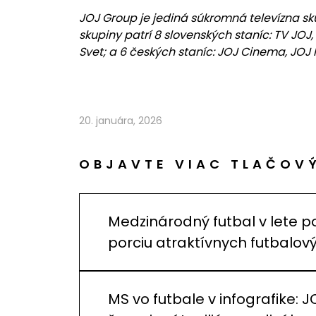
JOJ Group je jediná súkromná televízna skup
skupiny patrí 8 slovenských staníc: TV JOJ, 
Svet; a 6 českých staníc: JOJ Cinema, JOJ F
20. januára, 2026
OBJAVTE VIAC TLAČOV
Medzinárodný futbal v lete p
porciu atraktívnych futbalo
MS vo futbale v infografike: J