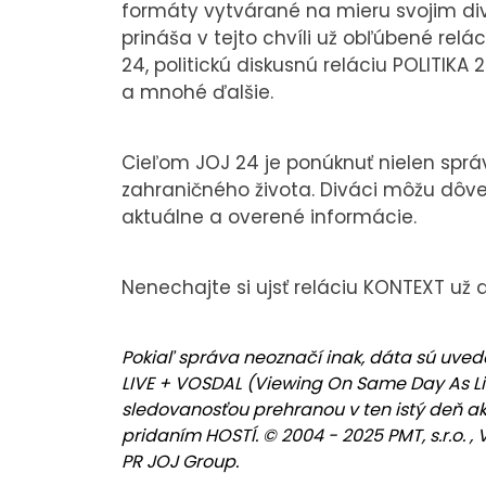
formáty vytvárané na mieru svojim di
prináša v tejto chvíli už obľúbené rel
24, politickú diskusnú reláciu POLITIKA 
a mnohé ďalšie.
Cieľom JOJ 24 je ponúknuť nielen sprá
zahraničného života. Diváci môžu dôve
aktuálne a overené informácie.
Nenechajte si ujsť reláciu KONTEXT už 
Pokiaľ správa neoznačí inak, dáta sú uved
LIVE + VOSDAL (Viewing On Same Day As Li
sledovanosťou prehranou v ten istý deň ako 
pridaním HOSTÍ. © 2004 - 2025 PMT, s.r.o.
PR JOJ Group.