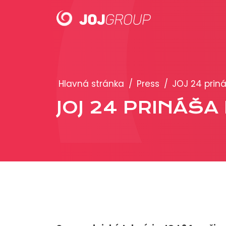
PORTFÓLIO
Hlavná stránka
/
Press
/
JOJ 24 prin
Brandy
JOJ 24 PRINÁŠ
Produkty