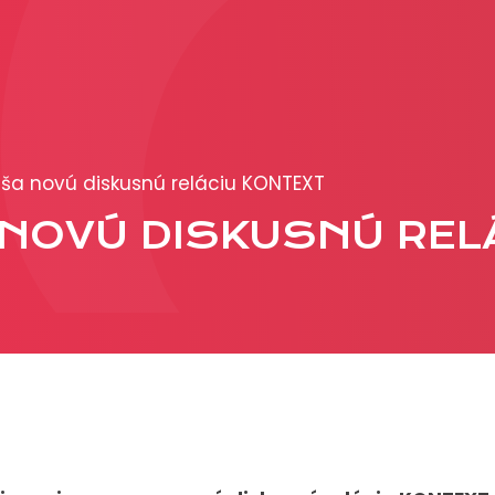
PRODUKCIA
REKLAMA
áša novú diskusnú reláciu KONTEXT
Viac o reklamných
A NOVÚ DISKUSNÚ REL
formátoch
Obchodné podmienk
Prezentácia 2026