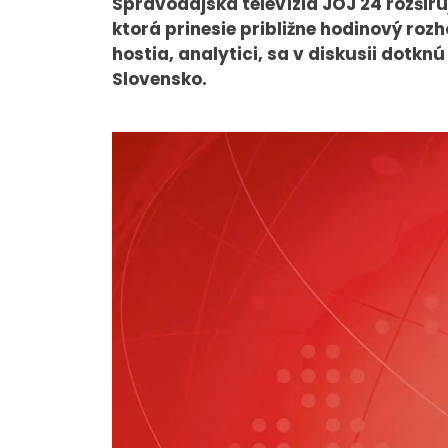
Spravodajská televízia JOJ 24 rozšir
ktorá prinesie približne hodinový roz
hostia, analytici, sa v diskusii dotkn
Slovensko.
O NÁS
Tím
Kariéra