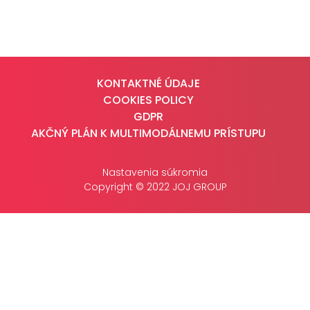
CASE STUDIES
O NÁS
KONTAKTNÉ ÚDAJE
Tím
COOKIES POLICY
Kariéra
GDPR
AKČNÝ PLÁN K MULTIMODÁLNEMU PRÍSTUPU
PRESS
Nastavenia súkromia
Tlačové správy
Copyright © 2022 JOJ GROUP
B2B Rozhovory
VEREJNÉ VYSIELANIE MS 2026