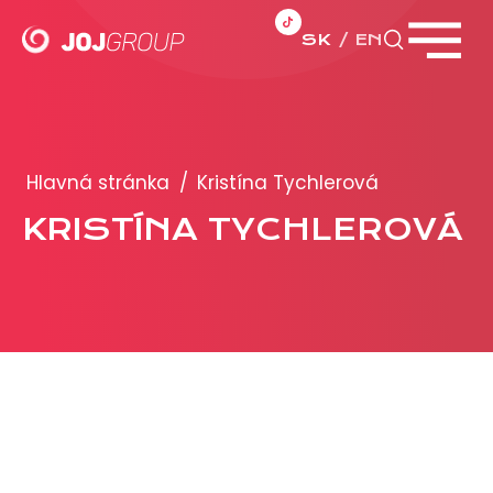
SK
EN
Zavrieť menu
PORTFÓLIO
Brandy
Hlavná stránka
/
Kristína Tychlerová
Produkty
KRISTÍNA TYCHLEROVÁ
PRODUKCIA
REKLAMA
Viac o reklamných formátoch
Obchodné podmienky
Prezentácia 2026