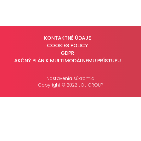
CASE STUDIES
O NÁS
KONTAKTNÉ ÚDAJE
Tím
COOKIES POLICY
Kariéra
GDPR
AKČNÝ PLÁN K MULTIMODÁLNEMU PRÍSTUPU
PRESS
Nastavenia súkromia
Tlačové správy
Copyright © 2022 JOJ GROUP
B2B Rozhovory
VEREJNÉ VYSIELANIE MS 2026