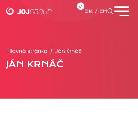
SK
EN
Zavrieť menu
PORTFÓLIO
Brandy
Hlavná stránka
/
Ján Krnáč
Produkty
JÁN KRNÁČ
PRODUKCIA
REKLAMA
Viac o reklamných formátoch
Obchodné podmienky
Prezentácia 2026