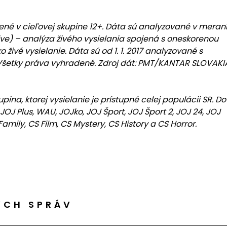
ené v cieľovej skupine 12+. Dáta sú analyzované v meran
ve) – analýza živého vysielania spojená s oneskorenou
živé vysielanie. Dáta sú od 1. 1. 2017 analyzované s
 , Všetky práva vyhradené. Zdroj dát: PMT/KANTAR SLOVAKI
ina, ktorej vysielanie je prístupné celej populácii SR. Do
JOJ Plus, WAU, JOJko, JOJ Šport, JOJ Šport 2, JOJ 24, JOJ
amily, CS Film, CS Mystery, CS History a CS Horror.
ÝCH SPRÁV