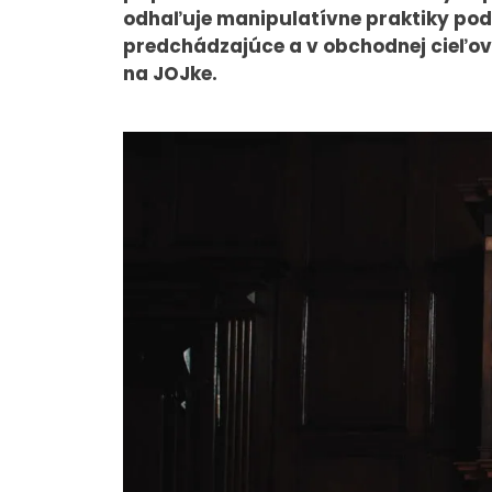
odhaľuje manipulatívne praktiky podv
predchádzajúce a v obchodnej cieľov
na JOJke.
O NÁS
Tím
Kariéra