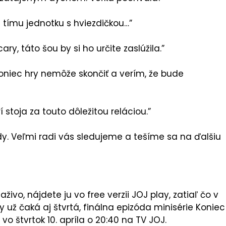
tímu jednotku s hviezdičkou…”
y, táto šou by si ho určite zaslúžila.”
Koniec hry nemôže skončiť a verím, že bude
 stoja za touto dôležitou reláciou.”
y. Veľmi radi vás sledujeme a tešíme sa na ďalšiu
naživo, nájdete ju vo free verzii JOJ play, zatiaľ čo v
už čaká aj štvrtá, finálna epizóda minisérie Koniec
vo štvrtok 10. apríla o 20:40 na TV JOJ.