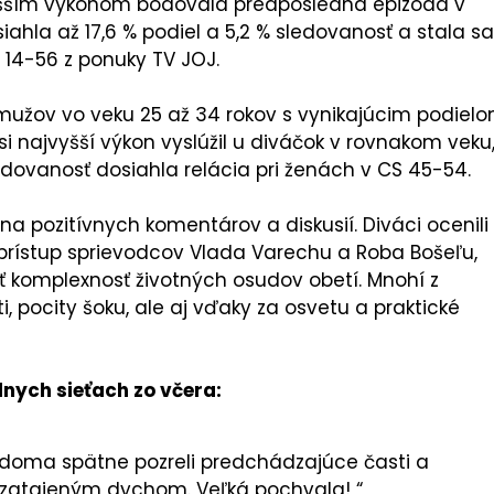
vyšším výkonom bodovala predposledná epizóda v
siahla až 17,6 % podiel a 5,2 % sledovanosť a stala sa
4-56 z ponuky TV JOJ.
mužov vo veku 25 až 34 rokov s vynikajúcim podiel
si najvyšší výkon vyslúžil u diváčok v rovnakom veku
ledovanosť dosiahla relácia pri ženách v CS 45-54.
na pozitívnych komentárov a diskusií. Diváci ocenili
ý prístup sprievodcov Vlada Varechu a Roba Bošeľu,
tiť komplexnosť životných osudov obetí. Mnohí z
i, pocity šoku, ale aj vďaky za osvetu a praktické
nych sieťach zo včera:
i doma spätne pozreli predchádzajúce časti a
so zatajeným dychom. Veľká pochvala! “