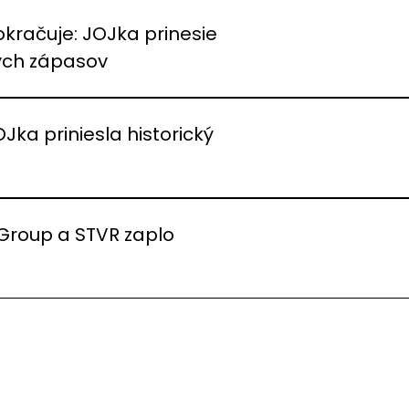
okračuje: JOJka prinesie
vých zápasov
OJka priniesla historický
 Group a STVR zaplo