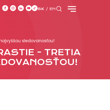
SK
EN
CASE STUDIES
z najvyššou sledovanosťou!
ASTIE - TRETIA
y
LEDOVANOSŤOU!