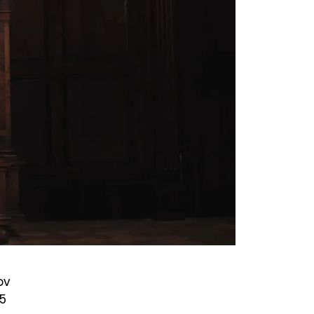
ov
,5