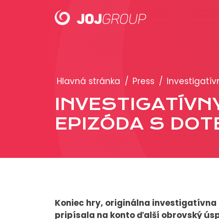
PORTFÓLIO
Hlavná stránka
/
Press
/
Investigatív
Brandy
INVESTIGATÍVNY
Produkty
EPIZÓDA S DO
Koniec hry, originálna investigatívna 
pripísala na konto ďalší obrovský úsp