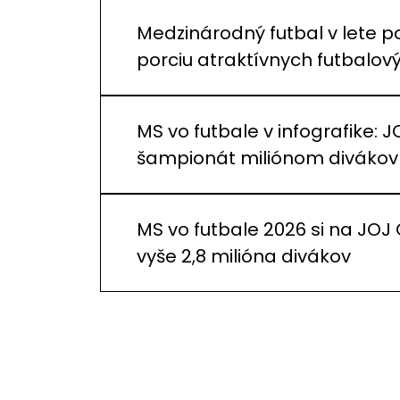
Medzinárodný futbal v lete p
porciu atraktívnych futbalo
MS vo futbale v infografike: J
šampionát miliónom divákov
MS vo futbale 2026 si na JOJ
vyše 2,8 milióna divákov