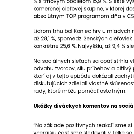
% s trhovým podielom 15,9 %. S ešte 
komerčnej cieľovej skupine, v ktorej do
absolútnym TOP programom dňa v CS 1
Lídrom trhu bol Koniec hry u mladých 
až 28,1 %, spomedzi ženských cieľoviek 
konkrétne 25,6 %. Najvyššiu, až 9,4 % s
Na sociálnych sieťach sa opäť strhla vl
odvahu tvorcov, silu príbehov a citliv
ktorí aj v tejto epizóde dokázali zachy
diskutujúcich zdieľali vlastné skúsenost
rady, ktoré môžu pomôcť ostatným.
Ukážky diváckych komentov na sociál
“Na základe pozitívnych reakcií sme s
včerajšiu časť sme sledovali v telke 