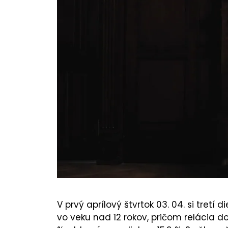
V prvý aprílový štvrtok 03. 04. si tretí
vo veku nad 12 rokov, pričom relácia d