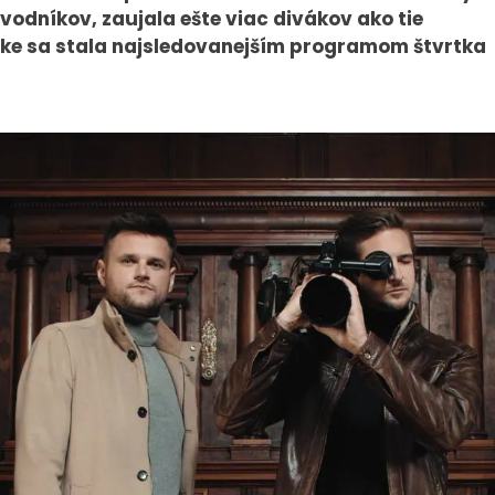
odníkov, zaujala ešte viac divákov ako tie
ke sa stala najsledovanejším programom štvrtka
PRESS
VEREJNÉ
VYSIELANIE
Tlačové správy
MS 2026
B2B Rozhovory
K