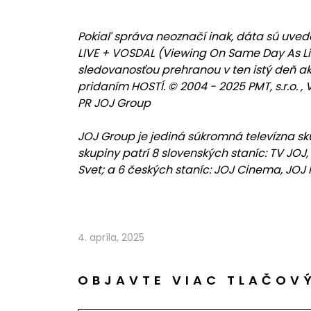
Pokiaľ správa neoznačí inak, dáta sú uved
LIVE + VOSDAL (Viewing On Same Day As Li
sledovanosťou prehranou v ten istý deň ako 
pridaním HOSTÍ. © 2004 - 2025 PMT, s.r.o.
PR JOJ Group
JOJ Group je jediná súkromná televízna skup
skupiny patrí 8 slovenských staníc: TV JOJ, 
Svet; a 6 českých staníc: JOJ Cinema, JOJ F
4. apríla, 2025
OBJAVTE VIAC TLAČOV