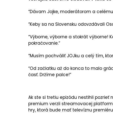
“Dávam Jojke, moderátorom a celému 
“Keby sa na Slovensku odovzdávali Oscar
“Výborne, výborne a stokrát výborne! 
pokračovanie.“
“Musím pochváliť JOJku a celý tím, ktorí
“Od začiatku až do konca to malo grád
časť. Držíme palce!”
Ak ste si tretiu epizódu nestihli pozrieť 
premium verzii streamovacej platformy 
hry, ktorá bude mať televíznu premiéru 