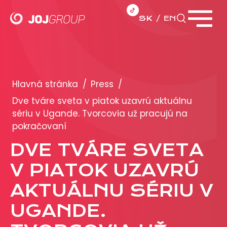
SK
EN
Zavrieť menu
PORTFÓLIO
Brandy
Hlavná stránka
/
Press
/
Produkty
Dve tváre sveta v piatok uzavrú aktuálnu
sériu v Ugande. Tvorcovia už pracujú na
pokračovaní
PRODUKCIA
DVE TVÁRE SVETA
REKLAMA
V PIATOK UZAVRÚ
Viac o reklamných formátoch
AKTUÁLNU SÉRIU V
Obchodné podmienky
UGANDE.
Prezentácia 2026