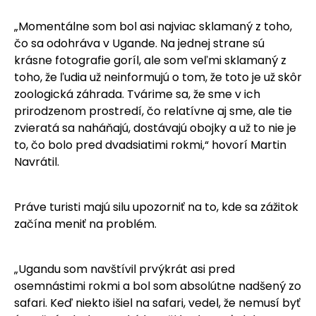
„Momentálne som bol asi najviac sklamaný z toho,
čo sa odohráva v Ugande. Na jednej strane sú
krásne fotografie goríl, ale som veľmi sklamaný z
toho, že ľudia už neinformujú o tom, že toto je už skôr
zoologická záhrada. Tvárime sa, že sme v ich
prirodzenom prostredí, čo relatívne aj sme, ale tie
zvieratá sa naháňajú, dostávajú obojky a už to nie je
to, čo bolo pred dvadsiatimi rokmi,“ hovorí Martin
Navrátil.
Práve turisti majú silu upozorniť na to, kde sa zážitok
začína meniť na problém.
„Ugandu som navštívil prvýkrát asi pred
osemnástimi rokmi a bol som absolútne nadšený zo
safari. Keď niekto išiel na safari, vedel, že nemusí byť