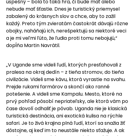
úspešný – bola to taká hra, či bude mať alebo
nebude mať šťastie. Dnes je turistický priemysel
zabalený do krásnych slov a chce, aby to zažil
každý. Preto tým zvieratám častokrát dávajú rôzne
obojky, naháňajú ich, nerešpektujú sa niektoré veci
a je mi veľmi ľúto, že ľudia proti tomu nebojujú,“
dopĺňa Martin Navrátil.
„V Ugande sme videli ľudí, ktorých presťahovali z
pralesa na okraj dedín – z tieňa stromov, do tieňa
civilizácie. Videli sme kávu, ktorá vyrastie na svahu.
Prejde rukami farmárov a skončí ako ranné
potešenie. A videli sme Kampalu. Mesto, ktoré na
prvý pohľad pôsobí nepriateľsky, ale ktorá vám po
čase dovolí odhaliť je pôvab. Uganda nie je klasická
turistická destinácia, ani exotická kulisa na rýchle
safari. Je to živá krajina plná ľudí, ktorí sa snažia žiť
dôstojne, aj keď im to neustále niekto sťažuje. A ak