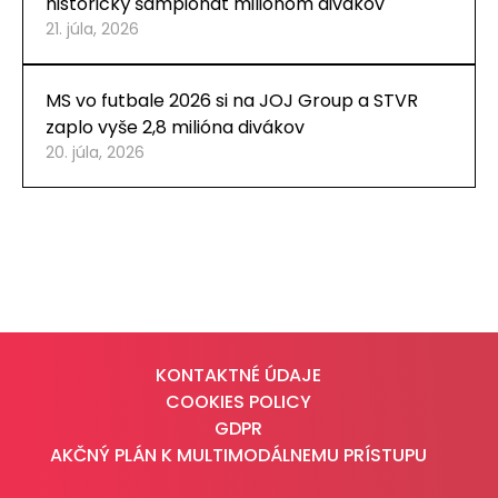
historický šampionát miliónom divákov
21. júla, 2026
MS vo futbale 2026 si na JOJ Group a STVR
zaplo vyše 2,8 milióna divákov
20. júla, 2026
KONTAKTNÉ ÚDAJE
COOKIES POLICY
GDPR
AKČNÝ PLÁN K MULTIMODÁLNEMU PRÍSTUPU