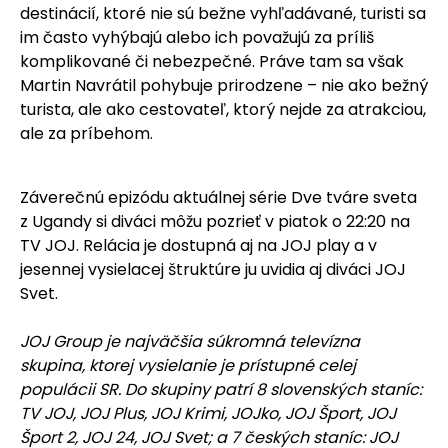
destinácií, ktoré nie sú bežne vyhľadávané, turisti sa
im často vyhýbajú alebo ich považujú za príliš
komplikované či nebezpečné. Práve tam sa však
Martin Navrátil pohybuje prirodzene – nie ako bežný
turista, ale ako cestovateľ, ktorý nejde za atrakciou,
ale za príbehom.
Záverečnú epizódu aktuálnej série Dve tváre sveta
z Ugandy si diváci môžu pozrieť v piatok o 22:20 na
TV JOJ. Relácia je dostupná aj na JOJ play a v
jesennej vysielacej štruktúre ju uvidia aj diváci JOJ
Svet.
JOJ Group je najväčšia súkromná televízna
skupina, ktorej vysielanie je prístupné celej
populácii SR. Do skupiny patrí 8 slovenských staníc:
TV JOJ, JOJ Plus, JOJ Krimi, JOJko, JOJ Šport, JOJ
Šport 2, JOJ 24, JOJ Svet; a 7 českých staníc: JOJ