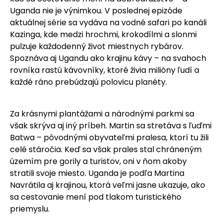
Uganda nie je výnimkou. V poslednej epizóde
aktuálnej série sa vydáva na vodné safari po kanáli
Kazinga, kde medzi hrochmi, krokodílmi a slonmi
pulzuje každodenný život miestnych rybárov.
Spoznáva aj Ugandu ako krajinu kávy – na svahoch
rovníka rastú kávovníky, ktoré živia milióny ľudí a
každé ráno prebúdzajú polovicu planéty.
Za krásnymi plantážami a národnými parkmi sa
však skrýva aj iný príbeh. Martin sa stretáva s ľuďmi
Batwa – pôvodnými obyvateľmi pralesa, ktorí tu žili
celé stáročia. Keď sa však prales stal chráneným
územím pre gorily a turistov, oni v ňom akoby
stratili svoje miesto. Uganda je podľa Martina
Navrátila aj krajinou, ktorá veľmi jasne ukazuje, ako
sa cestovanie mení pod tlakom turistického
priemyslu.