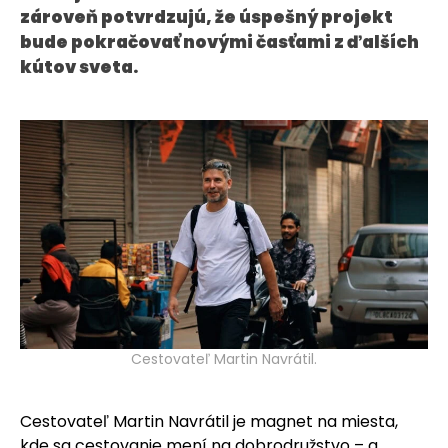
zároveň potvrdzujú, že úspešný projekt
KONTAKT
bude pokračovať novými časťami z ďalších
kútov sveta.
Cestovateľ Martin Navrátil.
Cestovateľ Martin Navrátil je magnet na miesta,
kde sa cestovanie mení na dobrodružstvo – a