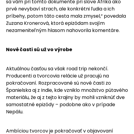
sa vám pri tomto dokumente pri slove Afrika ako
prvé nevybaví strach, ale konkrétni ľudia a ich
príbehy, potom táto cesta mala zmysel,“ povedala
Zuzana Kronerová, ktorá epizódam svojím
nezameniteľným hlasom nahovorila komentáre.
Nové časti sú už vo výrobe
Aktuálnou časťou sa však road trip nekončí.
Producenti a tvorcovia relácie už pracujú na
pokračovaní. Rozpracované sú nové časti zo
Španielska aj z Indie, kde vzniklo množstvo pútavého
materiálu, že aj z tejto krajiny by mohli vzniknúť dve
samostatné epizódy – podobne ako v prípade
Nepálu.
Ambíciou tvorcov je pokračovať v objavovaní