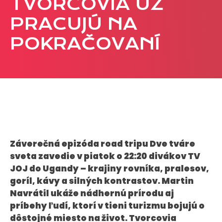
TVORCOVIA UŽ
CASE STUDIES
PRACUJÚ NA
POKRAČOVANÍ
O NÁS
Tím
Kariéra
PRESS
Tlačové správy
B2B Rozhovory
Záverečná epizóda road tripu Dve tváre
sveta zavedie v piatok o 22:20 divákov TV
JOJ do Ugandy – krajiny rovníka, pralesov,
VEREJNÉ VYSIELANIE MS 2026
goríl, kávy a silných kontrastov. Martin
Navrátil ukáže nádhernú prírodu aj
príbehy ľudí, ktorí v tieni turizmu bojujú o
dôstojné miesto na život. Tvorcovia