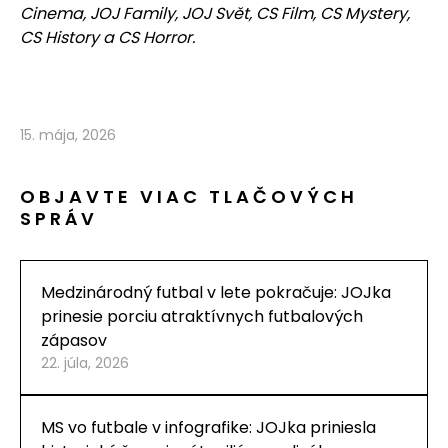
Cinema, JOJ Family, JOJ Svět, CS Film, CS Mystery,
CS History a CS Horror.
15. mája, 2026
OBJAVTE VIAC TLAČOVÝCH
SPRÁV
Medzinárodný futbal v lete pokračuje: JOJka
prinesie porciu atraktívnych futbalových
zápasov
22. júla, 2026
MS vo futbale v infografike: JOJka priniesla