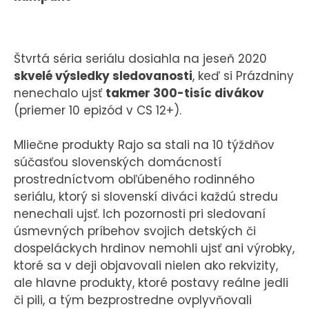
Štvrtá séria seriálu dosiahla na jeseň 2020
skvelé výsledky sledovanosti
, keď si Prázdniny
nenechalo ujsť
takmer 300-tisíc divákov
(priemer 10 epizód v CS 12+).
Mliečne produkty Rajo sa stali na 10 týždňov
súčasťou slovenských domácností
prostredníctvom obľúbeného rodinného
seriálu, ktorý si slovenskí diváci každú stredu
nenechali ujsť. Ich pozornosti pri sledovaní
úsmevných príbehov svojich detských či
dospeláckych hrdinov nemohli ujsť ani výrobky,
ktoré sa v deji objavovali nielen ako rekvizity,
ale hlavne produkty, ktoré postavy reálne jedli
či pili, a tým bezprostredne ovplyvňovali