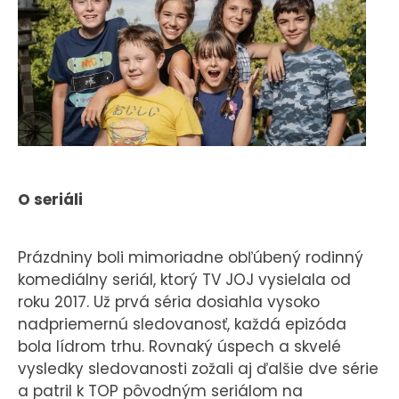
KONTAKT
O seriáli
Prázdniny boli mimoriadne obľúbený rodinný
komediálny seriál, ktorý TV JOJ vysielala od
roku 2017. Už prvá séria dosiahla vysoko
nadpriemernú sledovanosť, každá epizóda
bola lídrom trhu. Rovnaký úspech a skvelé
vysledky sledovanosti zožali aj ďalšie dve série
a patril k TOP pôvodným seriálom na