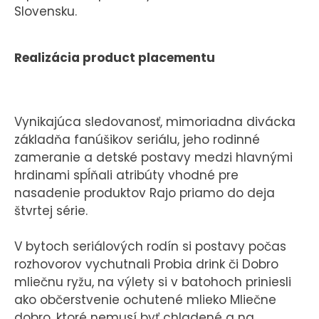
Slovensku.
Realizácia product placementu
Vynikajúca sledovanosť, mimoriadna divácka
základňa fanúšikov seriálu, jeho rodinné
zameranie a detské postavy medzi hlavnými
hrdinami spĺňali atribúty vhodné pre
nasadenie produktov Rajo priamo do deja
štvrtej série.
V bytoch seriálových rodín si postavy počas
rozhovorov vychutnali Probia drink či Dobro
mliečnu ryžu, na výlety si v batohoch priniesli
ako občerstvenie ochutené mlieko Mliečne
dobro, ktoré nemusí byť chladené a na