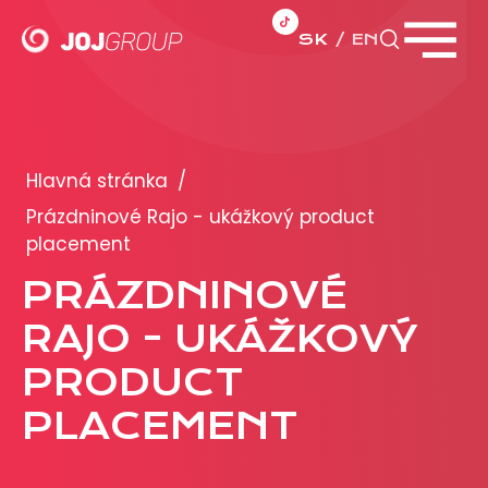
SK
EN
Zavrieť menu
PORTFÓLIO
Brandy
Hlavná stránka
/
Produkty
Prázdninové Rajo - ukážkový product
placement
PRODUKCIA
PRÁZDNINOVÉ
RAJO - UKÁŽKOVÝ
REKLAMA
PRODUCT
Viac o reklamných formátoch
Obchodné podmienky
PLACEMENT
Prezentácia 2026