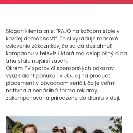
CASE STUDIES
O NÁS
Slogan klienta znie: “RAJO na každom stole v
Tím
každej domácnosti”. To si vyžaduje masové
Kariéra
oslovenie zákazníkov, čo sa dá dosiahnuť
kampaňou v televízii, ktorá má celoplošný a na
trhu stále najširší zásah.
PRESS
Okrem TV spotov či sponzorských odkazov
Tlačové správy
využil klient ponuku TV JOJ aj na product
placement v pôvodnom seriáli, čo je veľmi
B2B Rozhovory
natívna a nenásilná forma reklamy,
zakomponovaná prirodzene do diania v deji.
VEREJNÉ VYSIELANIE MS 2026