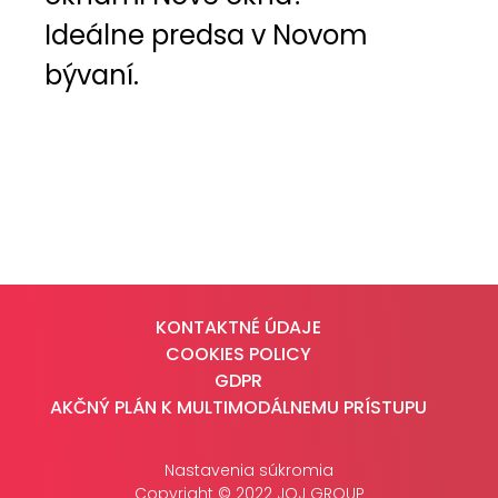
Ideálne predsa v Novom
bývaní.
KONTAKTNÉ ÚDAJE
COOKIES POLICY
GDPR
AKČNÝ PLÁN K MULTIMODÁLNEMU PRÍSTUPU
Nastavenia súkromia
Copyright © 2022 JOJ GROUP