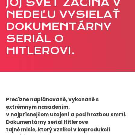
JOJ SVET ZAČÍNA V
CASE STUDIES
NEDEĽU VYSIELAŤ
DOKUMENTÁRNY
O NÁS
SERIÁL O
Tím
Kariéra
HITLEROVI.
PRESS
Tlačové správy
B2B Rozhovory
Precízne naplánované, vykonané s
VEREJNÉ VYSIELANIE MS 2026
extrémnym nasadením,
v najprísnejšom utajení a pod hrozbou smrti.
Dokumentárny seriál Hitlerove
tajné misie, ktorý vznikol v koprodukcii