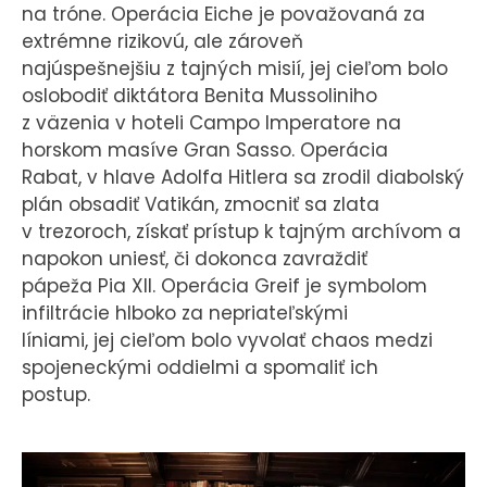
na tróne. Operácia Eiche je považovaná za
extrémne rizikovú, ale zároveň
najúspešnejšiu z tajných misií, jej cieľom bolo
oslobodiť diktátora Benita Mussoliniho
z väzenia v hoteli Campo Imperatore na
horskom masíve Gran Sasso. Operácia
Rabat, v hlave Adolfa Hitlera sa zrodil diabolský
plán obsadiť Vatikán, zmocniť sa zlata
v trezoroch, získať prístup k tajným archívom a
napokon uniesť, či dokonca zavraždiť
pápeža Pia XII. Operácia Greif je symbolom
infiltrácie hlboko za nepriateľskými
líniami, jej cieľom bolo vyvolať chaos medzi
spojeneckými oddielmi a spomaliť ich
postup.