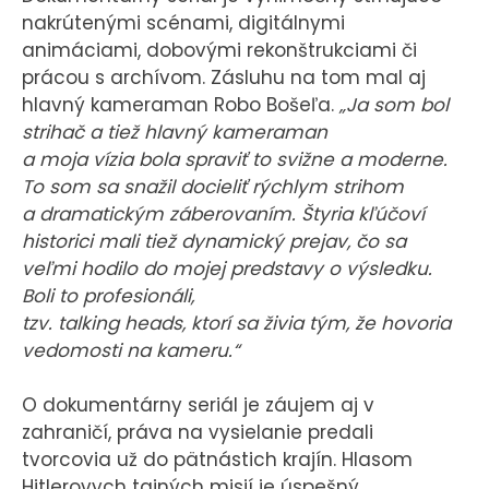
nakrútenými scénami, digitálnymi
animáciami, dobovými rekonštrukciami či
prácou s archívom. Zásluhu na tom mal aj
hlavný kameraman Robo Bošeľa.
„Ja som bol
strihač a tiež hlavný kameraman
a moja vízia bola spraviť to svižne a moderne.
To som sa snažil docieliť rýchlym strihom
a dramatickým záberovaním. Štyria kľúčoví
historici mali tiež dynamický prejav, čo sa
veľmi hodilo do mojej predstavy o výsledku.
Boli to profesionáli,
tzv. talking heads, ktorí sa živia tým, že hovoria
vedomosti na kameru.“
O dokumentárny seriál je záujem aj v
zahraničí, práva na vysielanie predali
tvorcovia už do pätnástich krajín. Hlasom
Hitlerovych tajných misií je úspešný