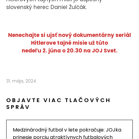
slovenský herec Daniel Žulčák.
Nenechajte si ujsť nový dokumentárny seriál
Hitlerove tajné misie už túto
nedeľu 2. júna o 20.30 na JOJ Svet.
31. mája, 2024
OBJAVTE VIAC TLAČOVÝCH
SPRÁV
Medzinárodný futbal v lete pokračuje: JOJka
prinesie porciu atraktívnych futbalových