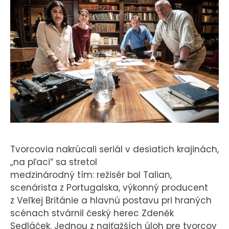
Tvorcovia nakrúcali seriál v desiatich krajinách,
„na pľaci“ sa stretol
medzinárodný tím: režisér bol Talian,
scenárista z Portugalska, výkonný producent
z Veľkej Británie a hlavnú postavu pri hraných
scénach stvárnil český herec Zdeněk
Sedláček. Jednou z najťažších úloh pre tvorcov