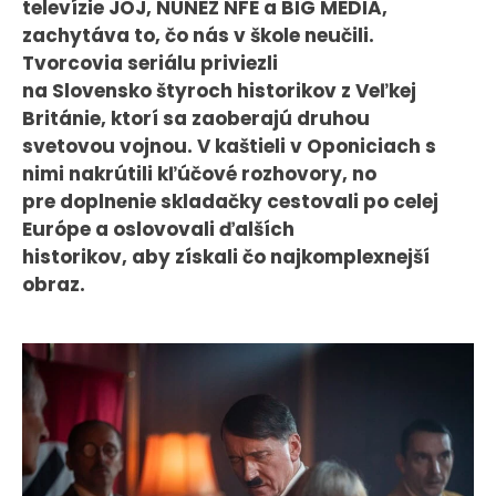
televízie JOJ, NUNEZ NFE a BIG MEDIA,
KONTAKT
zachytáva to, čo nás v škole neučili.
Tvorcovia seriálu priviezli
na Slovensko štyroch historikov z Veľkej
Británie, ktorí sa zaoberajú druhou
svetovou vojnou. V kaštieli v Oponiciach s
nimi nakrútili kľúčové rozhovory, no
pre doplnenie skladačky cestovali po celej
Európe a oslovovali ďalších
historikov, aby získali čo najkomplexnejší
obraz.