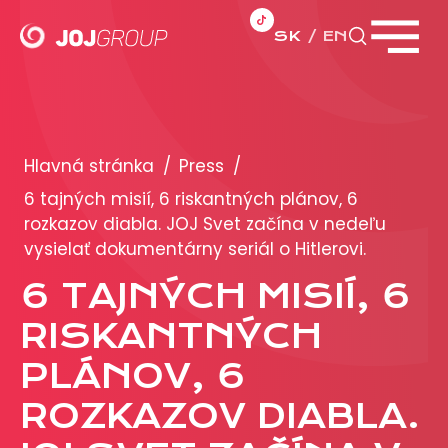
SK
EN
Zavrieť menu
PORTFÓLIO
Brandy
Hlavná stránka
/
Press
/
Produkty
6 tajných misií, 6 riskantných plánov, 6
rozkazov diabla. JOJ Svet začína v nedeľu
vysielať dokumentárny seriál o Hitlerovi.
PRODUKCIA
6 TAJNÝCH MISIÍ, 6
REKLAMA
RISKANTNÝCH
Viac o reklamných formátoch
PLÁNOV, 6
Obchodné podmienky
ROZKAZOV DIABLA.
Prezentácia 2026