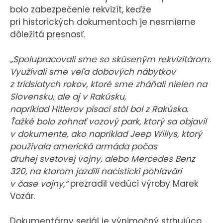
bolo zabezpečenie rekvizít, keďže
pri historických dokumentoch je nesmierne
dôležitá presnosť.
„Spolupracovali sme so skúseným rekvizitárom.
Využívali sme veľa dobových nábytkov
z tridsiatych rokov, ktoré sme zháňali nielen na
Slovensku, ale aj v Rakúsku,
napríklad Hitlerov písací stôl bol z Rakúska.
Ťažké bolo zohnať vozový park, ktorý sa objavil
v dokumente, ako napríklad Jeep Willys, ktorý
používala americká armáda počas
druhej svetovej vojny, alebo Mercedes Benz
320, na ktorom jazdili nacistickí pohlavári
v čase vojny,“
prezradil vedúci výroby Marek
Vozár.
Dokumentárny seriál je výnimočný strhujúco