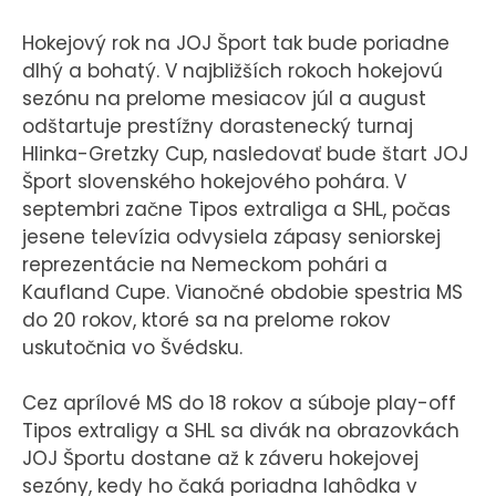
Hokejový rok na JOJ Šport tak bude poriadne
dlhý a bohatý. V najbližších rokoch hokejovú
sezónu na prelome mesiacov júl a august
odštartuje prestížny dorastenecký turnaj
Hlinka-Gretzky Cup, nasledovať bude štart JOJ
Šport slovenského hokejového pohára. V
septembri začne Tipos extraliga a SHL, počas
jesene televízia odvysiela zápasy seniorskej
reprezentácie na Nemeckom pohári a
Kaufland Cupe. Vianočné obdobie spestria MS
do 20 rokov, ktoré sa na prelome rokov
uskutočnia vo Švédsku.
Cez aprílové MS do 18 rokov a súboje play-off
Tipos extraligy a SHL sa divák na obrazovkách
JOJ Športu dostane až k záveru hokejovej
sezóny, kedy ho čaká poriadna lahôdka v