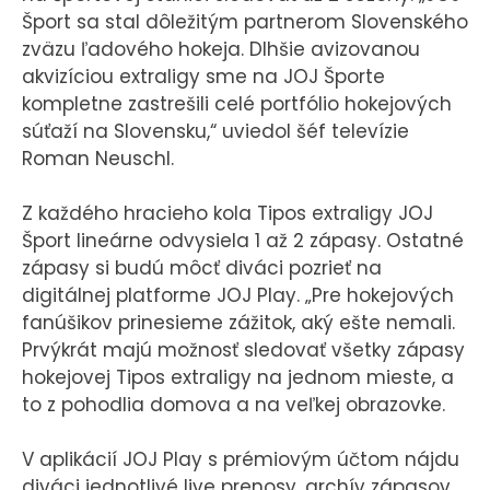
Šport sa stal dôležitým partnerom Slovenského
zväzu ľadového hokeja. Dlhšie avizovanou
akvizíciou extraligy sme na JOJ Športe
kompletne zastrešili celé portfólio hokejových
súťaží na Slovensku,“ uviedol šéf televízie
Roman Neuschl.
Z každého hracieho kola Tipos extraligy JOJ
Šport lineárne odvysiela 1 až 2 zápasy. Ostatné
zápasy si budú môcť diváci pozrieť na
digitálnej platforme JOJ Play. „Pre hokejových
fanúšikov prinesieme zážitok, aký ešte nemali.
Prvýkrát majú možnosť sledovať všetky zápasy
hokejovej Tipos extraligy na jednom mieste, a
to z pohodlia domova a na veľkej obrazovke.
V aplikácií JOJ Play s prémiovým účtom nájdu
diváci jednotlivé live prenosy, archív zápasov,