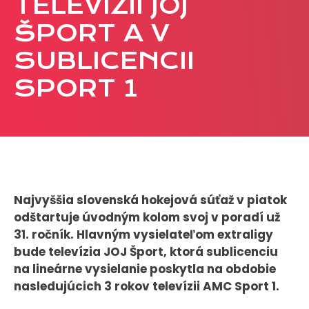
TELEVÍZIÍ JOJ
CASE STUDIES
ŠPORT A V
SUBLICENCII
O NÁS
SPORT 1
Tím
Kariéra
PRESS
Tlačové správy
B2B Rozhovory
Najvyššia slovenská hokejová súťaž v piatok
odštartuje úvodným kolom svoj v poradí už
31. ročník. Hlavným vysielateľom extraligy
VEREJNÉ VYSIELANIE MS 2026
bude televízia JOJ Šport, ktorá sublicenciu
na lineárne vysielanie poskytla na obdobie
nasledujúcich 3 rokov televízii AMC Sport 1.