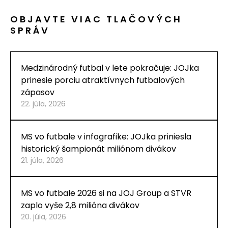
OBJAVTE VIAC TLAČOVÝCH
SPRÁV
Medzinárodný futbal v lete pokračuje: JOJka
prinesie porciu atraktívnych futbalových
zápasov
22. júla, 2026
MS vo futbale v infografike: JOJka priniesla
historický šampionát miliónom divákov
21. júla, 2026
MS vo futbale 2026 si na JOJ Group a STVR
zaplo vyše 2,8 milióna divákov
20. júla, 2026