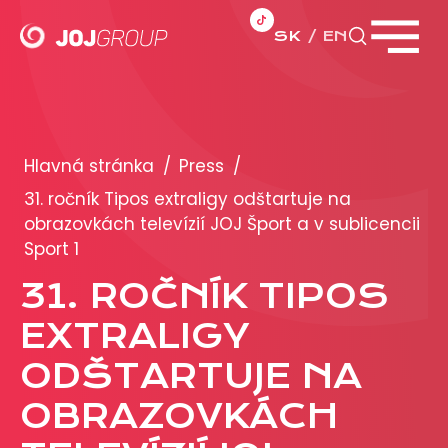
SK
EN
Zavrieť menu
PORTFÓLIO
Brandy
Hlavná stránka
/
Press
/
Produkty
31. ročník Tipos extraligy odštartuje na
obrazovkách televízií JOJ Šport a v sublicencii
Sport 1
PRODUKCIA
31. ROČNÍK TIPOS
REKLAMA
EXTRALIGY
Viac o reklamných formátoch
ODŠTARTUJE NA
Obchodné podmienky
OBRAZOVKÁCH
Prezentácia 2026