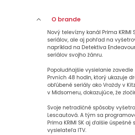
O brande
O NÁS
Nový televízny kanál Prima KRIMI 
Tím
seriálov, ale aj pohľad na vyšetr
Kariéra
napríklad na Detektiva Endeavour
seriálov svojho žánru.
Popoludňajšie vysielanie zavedie
Prvních 48 hodin, ktorý ukazuje
obľúbené seriály ako Vraždy v Ki
v Midsomeru, dokazujúce, že zloč
Svoje netradičné spôsoby vyšetrov
Lescautová. A tým sa programová
Prima KRIMI SK aj ďalšie úspešné 
vysielateľa ITV.