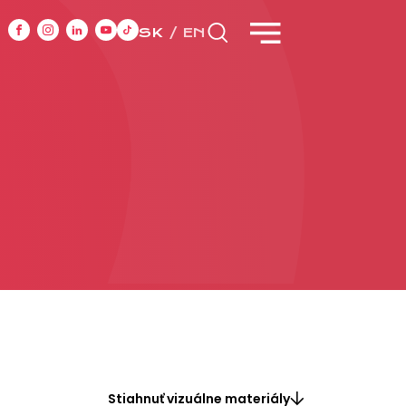
SK
EN
CASE STUDIES
y
Stiahnuť vizuálne materiály