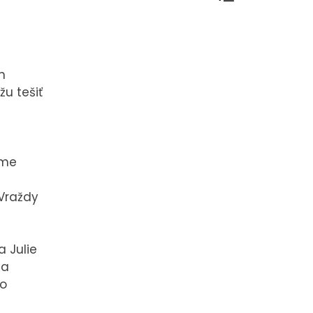
h
žu tešiť
ame
 Vraždy
ONTAKT
a Julie
na
ho