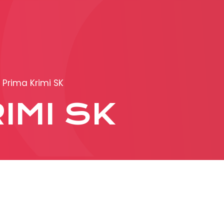
PRODUKCIA
REKLAMA
Prima Krimi SK
Viac o reklamných
IMI SK
formátoch
Obchodné podmienk
Prezentácia 2026