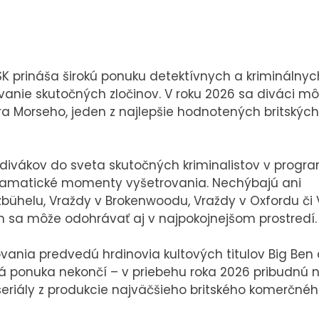
PRESS
VEREJNÉ
SK prináša širokú ponuku detektívnych a kriminálnyc
VYSIELANIE
Tlačové správy
ovanie skutočných zločinov. V roku 2026 sa diváci mô
MS 2026
B2B Rozhovory
a Morseho, jeden z najlepšie hodnotených britských
 divákov do sveta skutočných kriminalistov v progr
 dramatické momenty vyšetrovania. Nechýbajú ani
tzbühelu, Vraždy v Brokenwoodu, Vraždy v Oxfordu či
K
in sa môže odohrávať aj v najpokojnejšom prostredí.
ania predvedú hrdinovia kultových titulov Big Ben 
 ponuka nekončí – v priebehu roka 2026 pribudnú 
seriály z produkcie najväčšieho britského komerčné