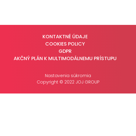
CASE STUDIES
O NÁS
KONTAKTNÉ ÚDAJE
Tím
COOKIES POLICY
Kariéra
GDPR
AKČNÝ PLÁN K MULTIMODÁLNEMU PRÍSTUPU
PRESS
Nastavenia súkromia
Tlačové správy
Copyright © 2022 JOJ GROUP
B2B Rozhovory
VEREJNÉ VYSIELANIE MS 2026