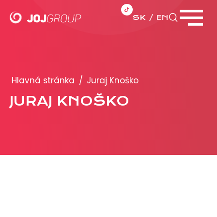
SK
EN
Zavrieť menu
PORTFÓLIO
Brandy
Hlavná stránka
/
Juraj Knoško
Produkty
JURAJ KNOŠKO
PRODUKCIA
REKLAMA
Viac o reklamných formátoch
Obchodné podmienky
Prezentácia 2026