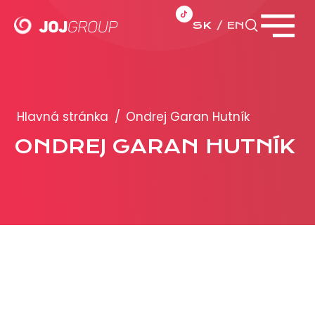
SK
EN
Zavrieť menu
PORTFÓLIO
Brandy
Hlavná stránka
/
Ondrej Garan Hutník
Produkty
ONDREJ GARAN HUTNÍK
PRODUKCIA
REKLAMA
Viac o reklamných formátoch
Obchodné podmienky
Prezentácia 2026