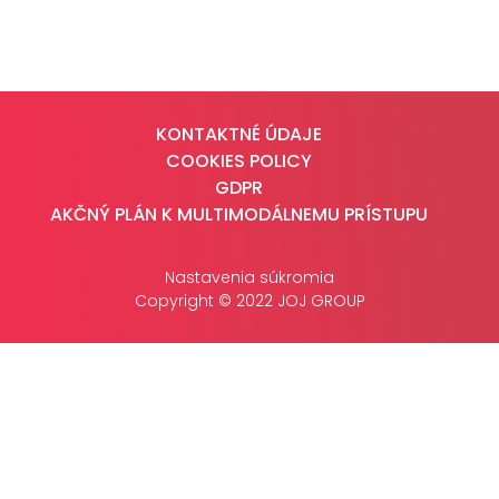
CASE STUDIES
O NÁS
KONTAKTNÉ ÚDAJE
Tím
COOKIES POLICY
Kariéra
GDPR
AKČNÝ PLÁN K MULTIMODÁLNEMU PRÍSTUPU
PRESS
Nastavenia súkromia
Tlačové správy
Copyright © 2022 JOJ GROUP
B2B Rozhovory
VEREJNÉ VYSIELANIE MS 2026