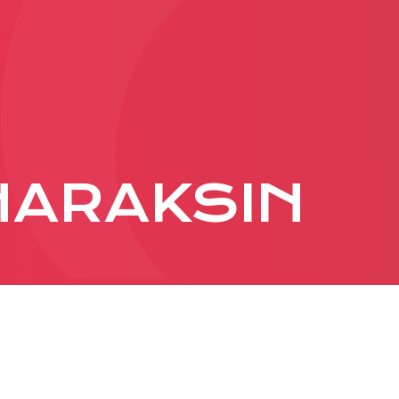
PRODUKCIA
REKLAMA
Viac o reklamných
HARAKSIN
formátoch
Obchodné podmienk
Prezentácia 2026