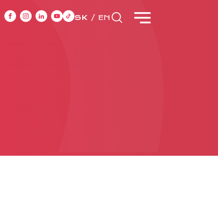
SK
EN
CASE STUDIES
y