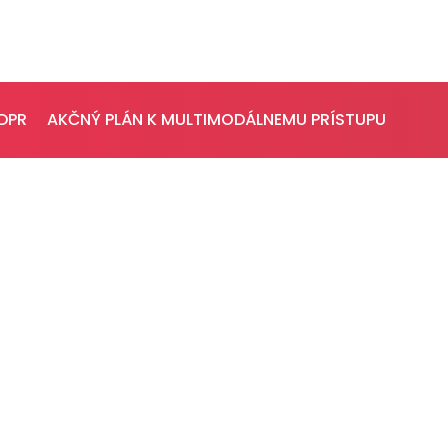
PRESS
VEREJNÉ
VYSIELANIE
DPR
AKČNÝ PLÁN K MULTIMODÁLNEMU PRÍSTUPU
Tlačové správy
MS 2026
B2B Rozhovory
K