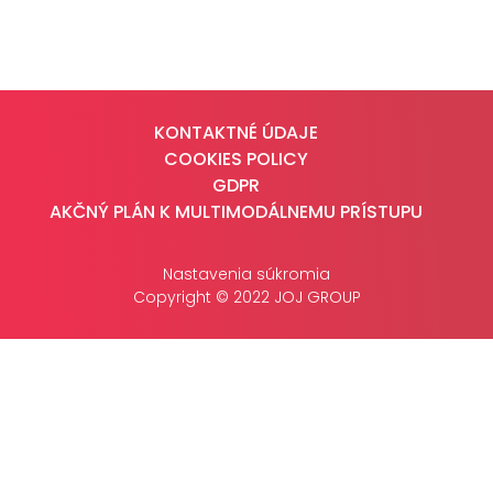
CASE STUDIES
O NÁS
KONTAKTNÉ ÚDAJE
Tím
COOKIES POLICY
Kariéra
GDPR
AKČNÝ PLÁN K MULTIMODÁLNEMU PRÍSTUPU
PRESS
Nastavenia súkromia
Tlačové správy
Copyright © 2022 JOJ GROUP
B2B Rozhovory
VEREJNÉ VYSIELANIE MS 2026