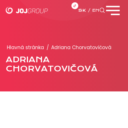
SK
EN
Zavrieť menu
PORTFÓLIO
Brandy
Hlavná stránka
/
Adriana Chorvatovičová
Produkty
ADRIANA
CHORVATOVIČOVÁ
PRODUKCIA
REKLAMA
Viac o reklamných formátoch
Obchodné podmienky
Prezentácia 2026