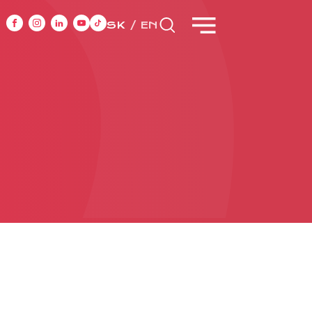
SK
EN
CASE STUDIES
y