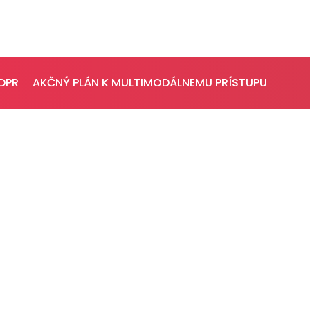
PRESS
VEREJNÉ
VYSIELANIE
DPR
AKČNÝ PLÁN K MULTIMODÁLNEMU PRÍSTUPU
Tlačové správy
MS 2026
B2B Rozhovory
K