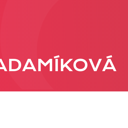
PRODUKCIA
REKLAMA
Viac o reklamných
ADAMÍKOVÁ
formátoch
Obchodné podmienk
Prezentácia 2026